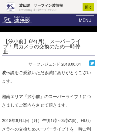
波伝説 サーフィン波情報
開く
波の情報を波伝説アプリでみる
MENU
ニュース
ヘルプ
マイホーム
【汐小前】6/4(月)、スーパーライ
Core Surf Japan
ブ！用カメラの交換のため一時停
ログイン
止
コンテスト
新規会員登録
サーフレジェンド
2018.06.04
ファッション/グッズ
波情報･概況
波伝説をご愛顧いただき誠にありがとうござい
アート＆エンタメ
ます。
波予想ツール
WAVE HUNTER
コラム
気象情報
湘南エリア『汐小前』のスーパーライブ！につ
トラベル
きましてご案内をさせて頂きます。
ニュース
ショップ情報
サーフィンエリアガイド
2018年6月4日（月）午後1時～3時の間、HDカ
ショップ情報
ウラナミ
メラへの交換ためスーパーライブ！を一時ご利
会員メニュー