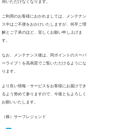
用いただけなくなります。
湘南
お知らせ
今月のプレゼント
ご利用のお客様におかれましては、メンテナン
千葉北
その他
ス中はご不便をおかけいたしますが、何卒ご理
伊豆
ルール＆How to
解とご了承のほど、宜しくお願い申し上げま
千葉南
す。
VOTE!
大阪
なお、メンテナンス後は、同ポイントのスーパ
サーファーズ
ーライブ！を高画質でご覧いただけるようにな
四国
ります。
沖縄
より良い情報・サービスをお客様にお届けでき
るよう努めて参りますので、今後ともよろしく
お願いいたします。
（株）サーフレジェンド
ライター/寄稿メディア