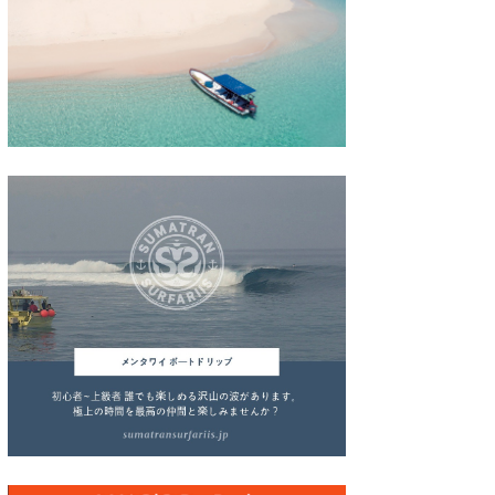
wanda
予報士 hiro.
banpaku
Mr.K
chappy
Romisea