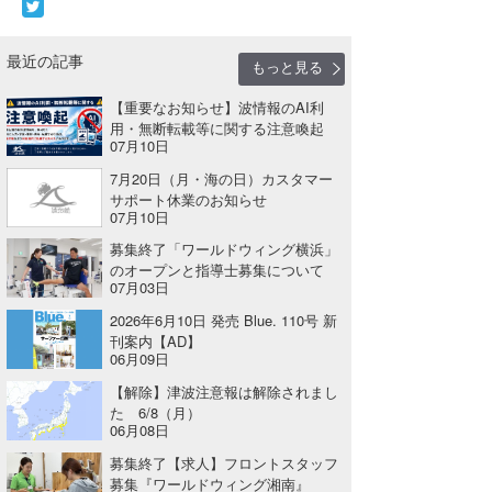
Core Surf Japan
最近の記事
もっと見る
メディア
Naoya Kimoto
【重要なお知らせ】波情報のAI利
波伝説アンバサダー/プロライダー
mitsuteru Kamio
SURFMEDIA
用・無断転載等に関する注意喚起
07月10日
波伝説スタッフ
Yasunari Inoue
Colors MAGAZINE
福島寿実子
7月20日（月・海の日）カスタマー
サポート休業のお知らせ
Yoshiyuki Obata
WAVAL
中浦“JET”章
☆加藤
波伝説
07月10日
募集終了「ワールドウィング横浜」
arukasvision
嵯峨明日香
+☆maki☆+
のオープンと指導士募集について
07月03日
DELTA FORCE SURF
進士剛光
Aichan
2026年6月10日 発売 Blue. 110号 新
CBA Films
田原啓江
chan-U
刊案内【AD】
06月09日
熊谷素子
植村未来
ECE
【解除】津波注意報は解除されまし
た 6/8（月）
06月08日
NOBUFUKU
G◎Da
募集終了【求人】フロントスタッフ
大野”MAR”修聖
H
募集『ワールドウィング湘南』