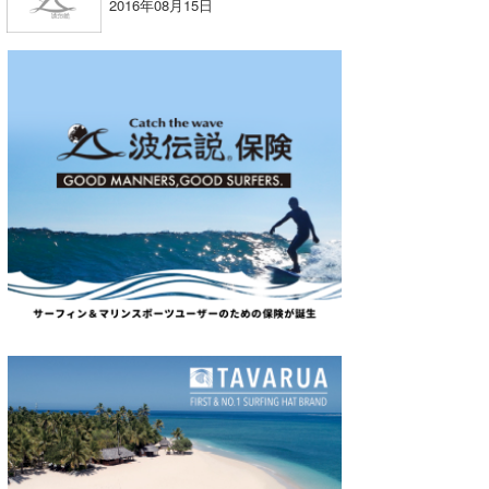
2016年08月15日
たっちー
ハンマー
まっきー
三輪予報士
小川予報士
上田純子
上條将美
唐澤予報士
SancheZ
ゴン
米山予報士