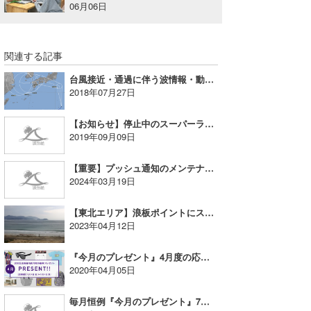
06月06日
喜納海人
KID
KOBU
関連する記事
KY
台風接近・通過に伴う波情報・動画配信について
2018年07月27日
MIN
【お知らせ】停止中のスーパーライブ！に関しまして
mitz
2019年09月09日
OYZ
【重要】プッシュ通知のメンテナンスに関するお知らせ
2024年03月19日
S.K
【東北エリア】浪板ポイントにスーパーライブ！映像を追加
Soulman
2023年04月12日
VAGY
『今月のプレゼント』4月度の応募開始！
2020年04月05日
waka☆=
毎月恒例『今月のプレゼント』7月度当選者発表！
YUKI☆