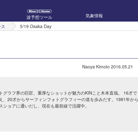
気象情報
波予想ツール
ース
5/19 Osaka Day
Naoya Kimoto
2016.05.21
トグラフ界の巨匠、重厚なショットが魅力のKINこと木本直哉。 16才で
え、20才からサーフィンフォトグラフィーの道を歩みだす。1981年か
スショアに通いだし、現在も最前線で活躍中。