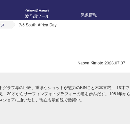
気象情報
波予想ツール
ース
7/5 South Africa Day
Naoya Kimoto
2026.07.07
トグラフ界の巨匠、重厚なショットが魅力のKINこと木本直哉。 16才で
え、20才からサーフィンフォトグラフィーの道を歩みだす。1981年か
スショアに通いだし、現在も最前線で活躍中。