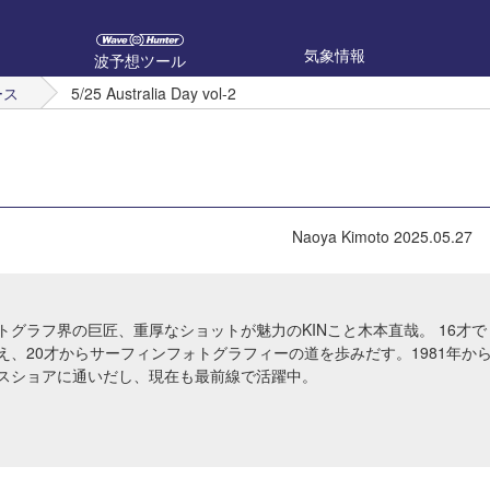
気象情報
波予想ツール
ース
5/25 Australia Day vol-2
Naoya Kimoto
2025.05.27
トグラフ界の巨匠、重厚なショットが魅力のKINこと木本直哉。 16才で
え、20才からサーフィンフォトグラフィーの道を歩みだす。1981年か
スショアに通いだし、現在も最前線で活躍中。