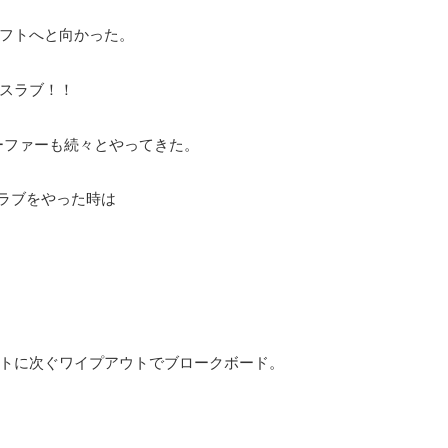
フトへと向かった。
スラブ！！
ーファーも続々とやってきた。
スラブをやった時は
トに次ぐワイプアウトでブロークボード。