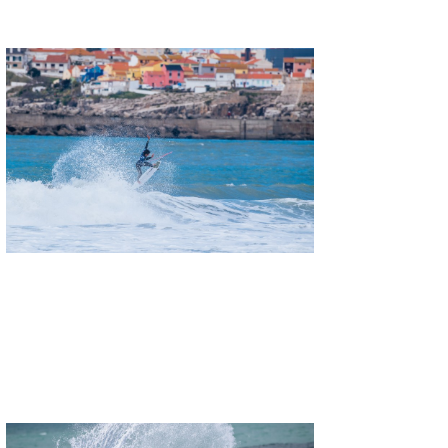
wanda
予報士 hiro.
banpaku
Mr.K
chappy
Romisea