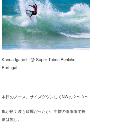
湘南
お知らせ
今月のプレゼント
千葉北
その他
伊豆
ルール＆How to
千葉南
VOTE!
大阪
Kanoa Igarashi @ Super Tubos Peniche
サーファーズ
四国
Portugal
沖縄
本日のノース、サイズダウンしてNWの２〜３〜
風が良く波も綺麗だったが、生憎の雨雨雨で撮
影は無し。
ライター/寄稿メディア