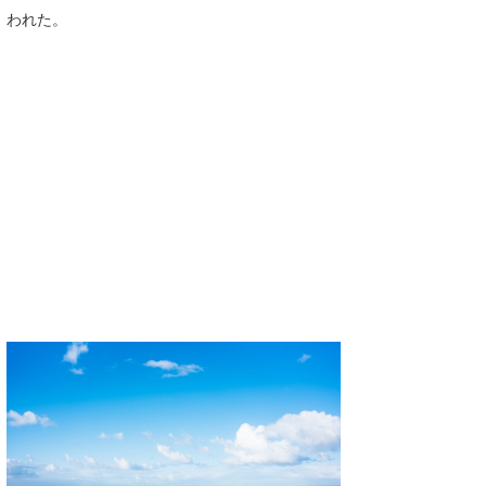
われた。
喜納海人
KID
KOBU
KY
MIN
mitz
OYZ
S.K
Soulman
VAGY
waka☆=
YUKI☆