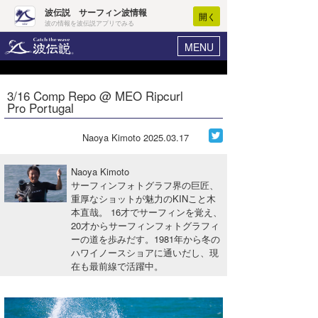
波伝説 サーフィン波情報
開く
波の情報を波伝説アプリでみる
MENU
ニュース
ヘルプ
マイホーム
3/16 Comp Repo @ MEO Ripcurl
Core Surf Japan
Pro Portugal
ログイン
コンテスト
新規会員登録
Naoya Kimoto
2025.03.17
ファッション/グッズ
波情報･概況
Naoya Kimoto
アート＆エンタメ
サーフィンフォトグラフ界の巨匠、
波予想ツール
WAVE HUNTER
重厚なショットが魅力のKINこと木
本直哉。 16才でサーフィンを覚え、
コラム
気象情報
20才からサーフィンフォトグラフィ
ーの道を歩みだす。1981年から冬の
トラベル
ニュース
ハワイノースショアに通いだし、現
在も最前線で活躍中。
ショップ情報
サーフィンエリアガイド
ショップ情報
ウラナミ
会員メニュー