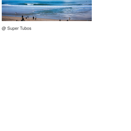
たっちー
ハンマー
@ Super Tubos
まっきー
三輪予報士
小川予報士
上田純子
上條将美
唐澤予報士
SancheZ
ゴン
米山予報士