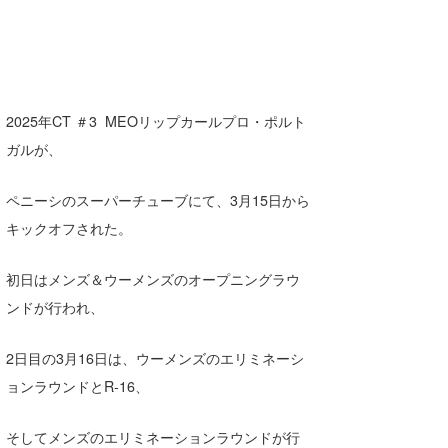
Core Surf Japan
メディア
Naoya Kimoto
波伝説アンバサダー/プロライダー
mitsuteru Kamio
SURFMEDIA
2025年CT ＃3 MEOリップカールプロ・ポルト
波伝説スタッフ
Yasunari Inoue
Colors MAGAZINE
福島寿実子
ガルが、
Yoshiyuki Obata
WAVAL
中浦“JET”章
☆加藤
波伝説
ペニーシのスーパーチューブにて、3月15日から
arukasvision
嵯峨明日香
+☆maki☆+
キックオフされた。
DELTA FORCE SURF
進士剛光
Aichan
初日はメンズ＆ウーメンズのオープニングラウ
ンドが行われ、
CBA Films
田原啓江
chan-U
熊谷素子
植村未来
ECE
2日目の3月16日は、ウーメンズのエリミネーシ
ョンラウンドとR-16、
NOBUFUKU
G◎Da
大野”MAR”修聖
H
そしてメンズのエリミネーションラウンドが行