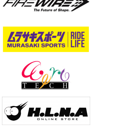
wanda
予報士 hiro.
banpaku
Mr.K
chappy
Romisea