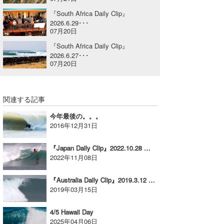
喜納海人
KID
『South Africa Daily Clip』
2026.6.29･･･
07月20日
KOBU
『South Africa Daily Clip』
KY
2026.6.27･･･
07月20日
MIN
mitz
関連する記事
OYZ
今年最後の。。。
2016年12月31日
S.K
『Japan Daily Clip』2022.10.28 @ Miyazaki / vol.1
Soulman
2022年11月08日
VAGY
『Australia Daily Clip』2019.3.12 @ WA
2019年03月15日
waka☆=
4/5 Hawaii Day
YUKI☆
2025年04月06日