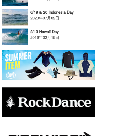
たっちー
6/19 & 20 Indonesia Day
2023年07月02日
ハンマー
2/13 Hawaii Day
まっきー
2016年02月15日
三輪予報士
小川予報士
上田純子
上條将美
唐澤予報士
SancheZ
ゴン
米山予報士