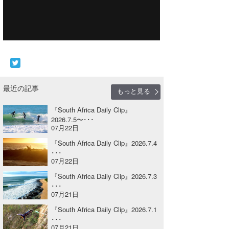
Core Surf Japan
メディア
Naoya Kimoto
波伝説アンバサダー/プロライダー
mitsuteru Kamio
SURFMEDIA
波伝説スタッフ
Yasunari Inoue
Colors MAGAZINE
福島寿実子
最近の記事
もっと見る
Yoshiyuki Obata
WAVAL
中浦“JET”章
☆加藤
波伝説
『South Africa Daily Clip』
arukasvision
嵯峨明日香
+☆maki☆+
2026.7.5〜･･･
07月22日
DELTA FORCE SURF
進士剛光
Aichan
『South Africa Daily Clip』2026.7.4
･･･
CBA Films
田原啓江
chan-U
07月22日
『South Africa Daily Clip』2026.7.3
熊谷素子
植村未来
ECE
･･･
07月21日
NOBUFUKU
G◎Da
『South Africa Daily Clip』2026.7.1
･･･
大野”MAR”修聖
H
07月21日