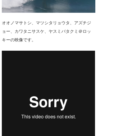
湘南
お知らせ
今月のプレゼント
千葉北
その他
オオノマサトシ、マツシタリョウタ、アズチジ
伊豆
ルール＆How to
ョー、カワタニサスケ、ヤスミバタクミ＠ロッ
キーの映像です。
千葉南
VOTE!
大阪
サーファーズ
四国
沖縄
ライター/寄稿メディア