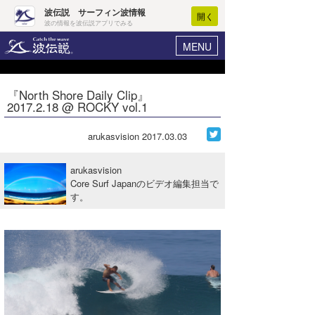
波伝説 サーフィン波情報
開く
波の情報を波伝説アプリでみる
MENU
ニュース
ヘルプ
マイホーム
『North Shore Daily Clip』
Core Surf Japan
2017.2.18 @ ROCKY vol.1
ログイン
コンテスト
新規会員登録
arukasvision
2017.03.03
ファッション/グッズ
波情報･概況
arukasvision
アート＆エンタメ
Core Surf Japanのビデオ編集担当で
波予想ツール
WAVE HUNTER
す。
コラム
気象情報
トラベル
ニュース
ショップ情報
サーフィンエリアガイド
ショップ情報
ウラナミ
会員メニュー