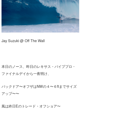
湘南
お知らせ
今月のプレゼント
千葉北
その他
伊豆
ルール＆How to
千葉南
VOTE!
Jay Suzuki @ Off The Wall
大阪
サーファーズ
四国
沖縄
本日のノース、昨日のレキサス・パイププロ・
ファイナルデイから一夜明け、
ライター/寄稿メディア
Core Surf Japan
バックドア〜オフザはNWの４〜６ftまでサイズ
メディア
Naoya Kimoto
アップ〜〜
波伝説アンバサダー/プロライダー
mitsuteru Kamio
SURFMEDIA
風は終日Eのトレード・オフショア〜
波伝説スタッフ