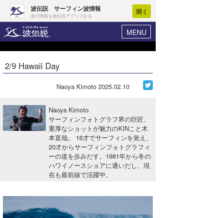
波伝説 サーフィン波情報
開く
波の情報を波伝説アプリでみる
MENU
ニュース
ヘルプ
マイホーム
2/9 Hawaii Day
Core Surf Japan
ログイン
コンテスト
Naoya Kimoto
2025.02.10
新規会員登録
ファッション/グッズ
Naoya Kimoto
波情報･概況
サーフィンフォトグラフ界の巨匠、
アート＆エンタメ
重厚なショットが魅力のKINこと木
波予想ツール
WAVE HUNTER
本直哉。 16才でサーフィンを覚え、
コラム
20才からサーフィンフォトグラフィ
気象情報
ーの道を歩みだす。1981年から冬の
ハワイノースショアに通いだし、現
トラベル
ニュース
在も最前線で活躍中。
ショップ情報
サーフィンエリアガイド
ショップ情報
ウラナミ
会員メニュー