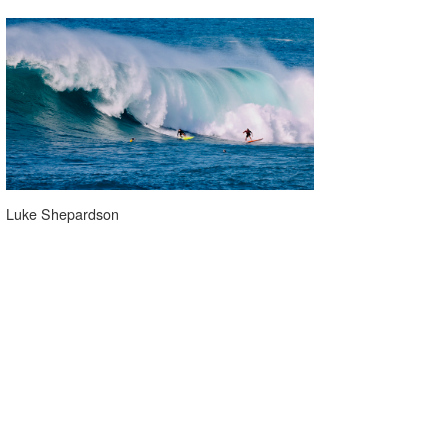
wanda
予報士 hiro.
banpaku
Mr.K
chappy
Luke Shepardson
Romisea