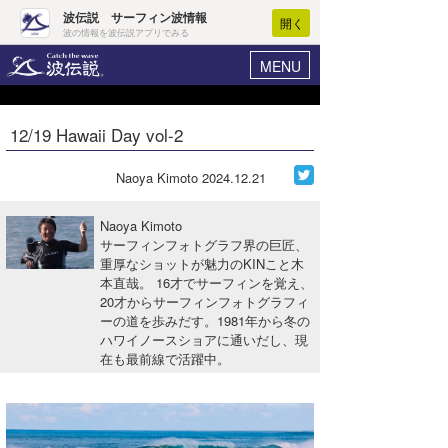
波伝説 サーフィン波情報
開く
波の情報を波伝説アプリでみる
MENU
ニュース
ヘルプ
マイホーム
12/19 Hawaii Day vol-2
Core Surf Japan
ログイン
コンテスト
Naoya Kimoto
2024.12.21
新規会員登録
ファッション/グッズ
Naoya Kimoto
波情報･概況
サーフィンフォトグラフ界の巨匠、
アート＆エンタメ
重厚なショットが魅力のKINこと木
波予想ツール
WAVE HUNTER
本直哉。 16才でサーフィンを覚え、
コラム
20才からサーフィンフォトグラフィ
気象情報
ーの道を歩みだす。1981年から冬の
ハワイノースショアに通いだし、現
トラベル
ニュース
在も最前線で活躍中。
ショップ情報
サーフィンエリアガイド
ショップ情報
ウラナミ
会員メニュー