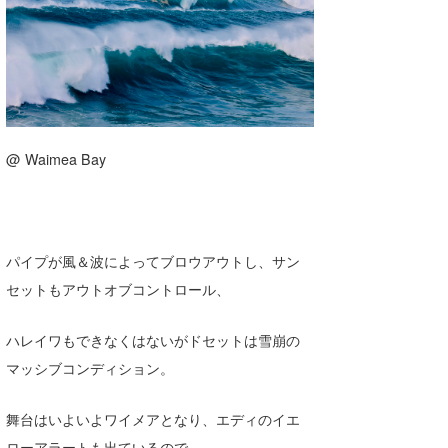
湘南
お知らせ
今月のプレゼント
千葉北
その他
伊豆
ルール＆How to
千葉南
VOTE!
@ Waimea Bay
大阪
サーファーズ
四国
パイプが風＆波によってブロウアウトし、サン
沖縄
セットもアウトオブコントロール、
ハレイワもできなくはないがドセットは雪崩の
マッシブコンディション。
舞台はいよいよワイメアとなり、エディのイエ
ライター/寄稿メディア
ローアラートも出ているので、