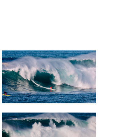
喜納海人
KID
KOBU
KY
MIN
mitz
OYZ
S.K
Soulman
VAGY
waka☆=
YUKI☆