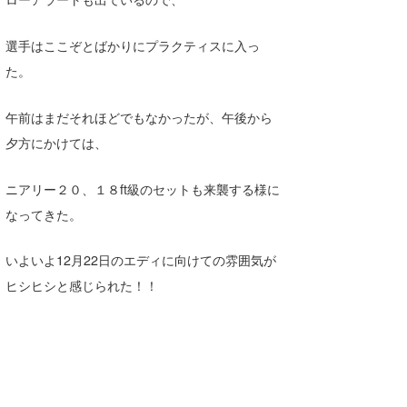
Core Surf Japan
選手はここぞとばかりにプラクティスに入っ
メディア
Naoya Kimoto
た。
波伝説アンバサダー/プロライダー
mitsuteru Kamio
SURFMEDIA
午前はまだそれほどでもなかったが、午後から
波伝説スタッフ
Yasunari Inoue
Colors MAGAZINE
福島寿実子
夕方にかけては、
Yoshiyuki Obata
WAVAL
中浦“JET”章
☆加藤
波伝説
ニアリー２０、１８ft級のセットも来襲する様に
arukasvision
嵯峨明日香
+☆maki☆+
なってきた。
DELTA FORCE SURF
進士剛光
Aichan
いよいよ12月22日のエディに向けての雰囲気が
CBA Films
田原啓江
chan-U
ヒシヒシと感じられた！！
熊谷素子
植村未来
ECE
NOBUFUKU
G◎Da
大野”MAR”修聖
H