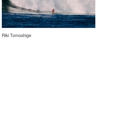
たっちー
ハンマー
まっきー
Riki Tomoshige
三輪予報士
小川予報士
上田純子
上條将美
唐澤予報士
SancheZ
ゴン
米山予報士