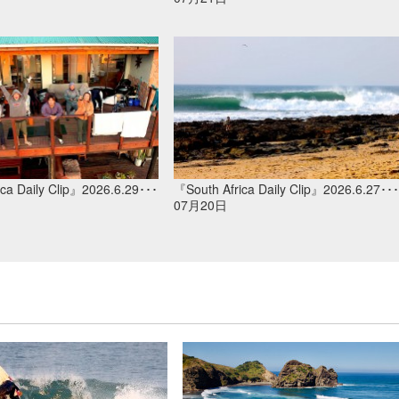
ca Daily Clip』2026.6.29･･･
『South Africa Daily Clip』2026.6.27･･･
07月20日