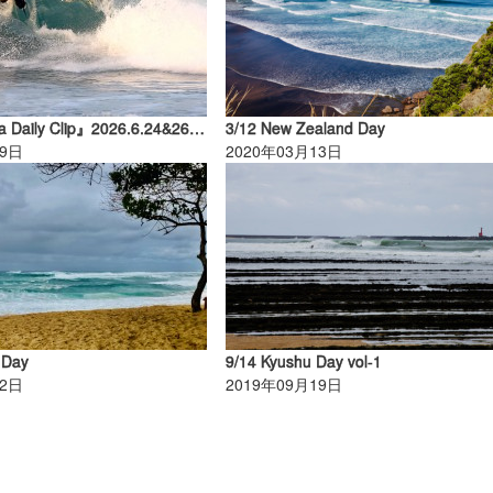
『South Africa Daily Clip』2026.6.24&26 @ South Africa
3/12 New Zealand Day
19日
2020年03月13日
 Day
9/14 Kyushu Day vol-1
22日
2019年09月19日