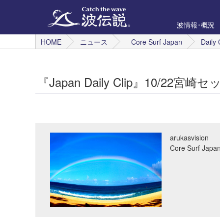
波情報･概況
HOME
ニュース
Core Surf Japan
Daily 
『Japan Daily Clip』10/22宮
arukasvision
Core Surf 