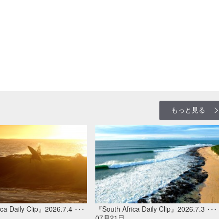
もっと見る
ca Daily Clip』2026.7.4 ･･･
『South Africa Daily Clip』2026.7.3 ･･･
07月21日