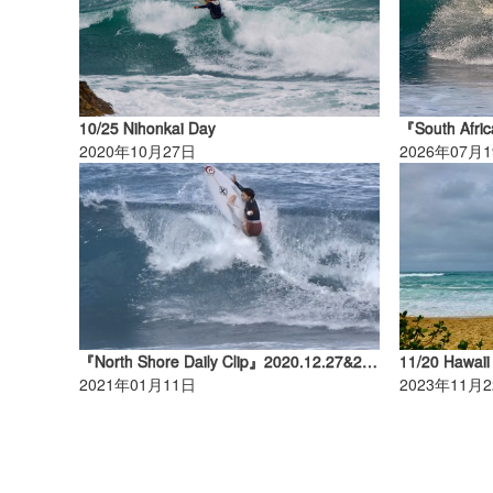
10/25 Nihonkai Day
2020年10月27日
2026年07月
『North Shore Daily Clip』2020.12.27&28 @ Rocky
11/20 Hawaii
2021年01月11日
2023年11月