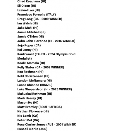
たっちー
ハンマー
まっきー
三輪予報士
小川予報士
上田純子
上條将美
唐澤予報士
SancheZ
ゴン
米山予報士