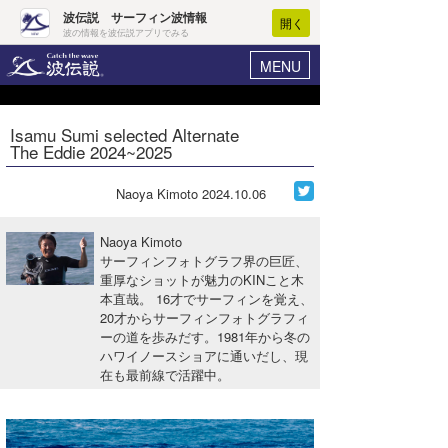
波伝説 サーフィン波情報
開く
波の情報を波伝説アプリでみる
MENU
ニュース
ヘルプ
マイホーム
Isamu Sumi selected Alternate
Core Surf Japan
The Eddie 2024~2025
ログイン
コンテスト
新規会員登録
Naoya Kimoto
2024.10.06
ファッション/グッズ
波情報･概況
Naoya Kimoto
アート＆エンタメ
サーフィンフォトグラフ界の巨匠、
波予想ツール
WAVE HUNTER
重厚なショットが魅力のKINこと木
本直哉。 16才でサーフィンを覚え、
コラム
気象情報
20才からサーフィンフォトグラフィ
ーの道を歩みだす。1981年から冬の
トラベル
ニュース
ハワイノースショアに通いだし、現
在も最前線で活躍中。
ショップ情報
サーフィンエリアガイド
ショップ情報
ウラナミ
会員メニュー