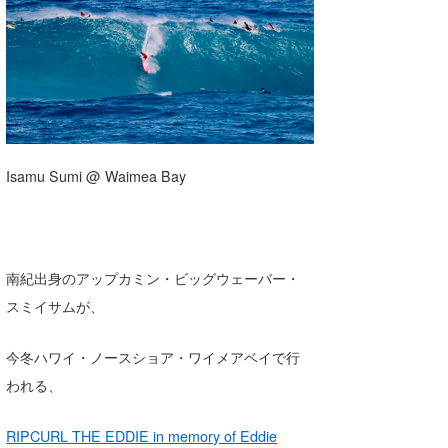
湘南
お知らせ
今月のプレゼント
千葉北
その他
伊豆
ルール＆How to
千葉南
VOTE!
Isamu Sumi @ Waimea Bay
大阪
サーファーズ
四国
沖縄
南紀出身のアップカミン・ビッグウェーバー・
スミイサムが、
今冬ハワイ・ノースショア・ワイメアベイで行
われる、
ライター/寄稿メディア
RIPCURL THE EDDIE in memory of Eddie