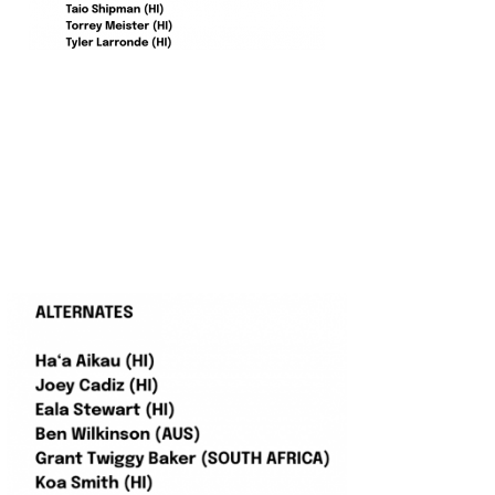
wanda
予報士 hiro.
banpaku
Mr.K
chappy
Romisea