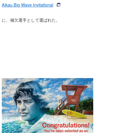
Aikau Big Wave Invitational
Core Surf Japan
メディア
Naoya Kimoto
に、補欠選手として選ばれた。
波伝説アンバサダー/プロライダー
mitsuteru Kamio
SURFMEDIA
波伝説スタッフ
Yasunari Inoue
Colors MAGAZINE
福島寿実子
Yoshiyuki Obata
WAVAL
中浦“JET”章
☆加藤
波伝説
arukasvision
嵯峨明日香
+☆maki☆+
DELTA FORCE SURF
進士剛光
Aichan
CBA Films
田原啓江
chan-U
熊谷素子
植村未来
ECE
NOBUFUKU
G◎Da
大野”MAR”修聖
H