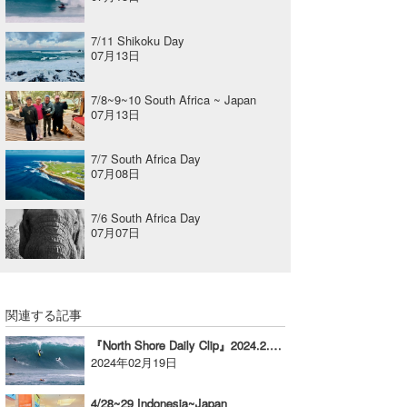
7/11 Shikoku Day
07月13日
7/8~9~10 South Africa ~ Japan
07月13日
7/7 South Africa Day
07月08日
7/6 South Africa Day
07月07日
関連する記事
『North Shore Daily Clip』2024.2.15 & 16 @ Waimea
2024年02月19日
4/28~29 Indonesia~Japan