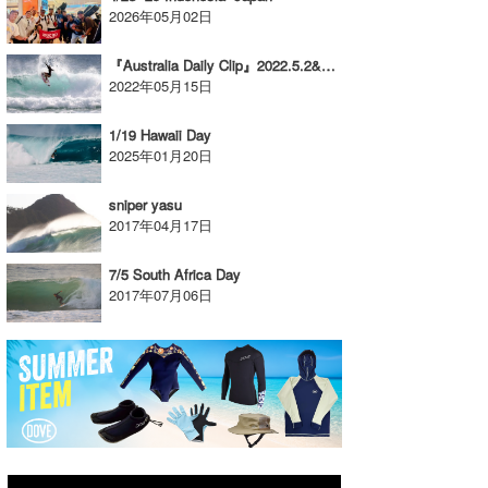
2026年05月02日
『Australia Daily Clip』2022.5.2&3 @ SNAPPER ROCKS vol.1
2022年05月15日
1/19 Hawaii Day
2025年01月20日
sniper yasu
2017年04月17日
7/5 South Africa Day
2017年07月06日