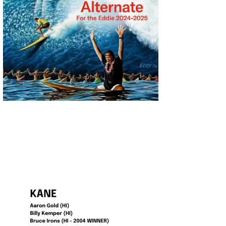
喜納海人
KID
KOBU
KY
MIN
mitz
OYZ
S.K
Soulman
VAGY
waka☆=
YUKI☆