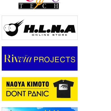
wanda
予報士 hiro.
banpaku
Mr.K
chappy
Romisea