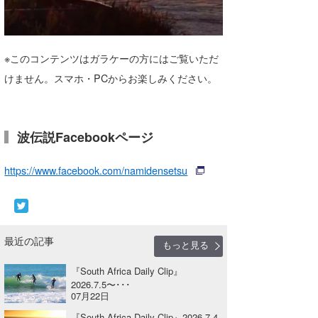
湘南
お知らせ
今月のプレゼント
千葉北
その他
※このコンテンツはガラケーの方にはご覧いただ
伊豆
ルール＆How to
けません。スマホ・PCからお楽しみください。
千葉南
VOTE!
大阪
波伝説Facebookページ
サーファーズ
四国
https://www.facebook.com/namidensetsu
沖縄
最近の記事
もっと見る
『South Africa Daily Clip』
2026.7.5〜･･･
07月22日
ライター/寄稿メディア
『South Africa Daily Clip』2026.7.4