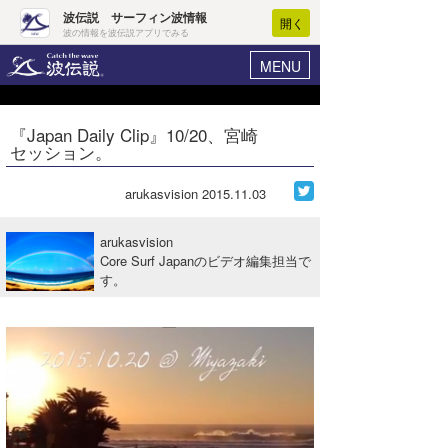
波伝説 サーフィン波情報
開く
波の情報を波伝説アプリでみる
MENU
ニュース
ヘルプ
マイホーム
『Japan Daily Clip』10/20、宮崎
Core Surf Japan
セッション。
ログイン
コンテスト
新規会員登録
arukasvision
2015.11.03
ファッション/グッズ
波情報･概況
arukasvision
アート＆エンタメ
Core Surf Japanのビデオ編集担当で
波予想ツール
WAVE HUNTER
す。
コラム
気象情報
トラベル
ニュース
ショップ情報
サーフィンエリアガイド
ショップ情報
ウラナミ
会員メニュー