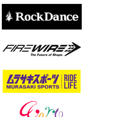
たっちー
ハンマー
まっきー
三輪予報士
小川予報士
上田純子
上條将美
唐澤予報士
SancheZ
ゴン
米山予報士