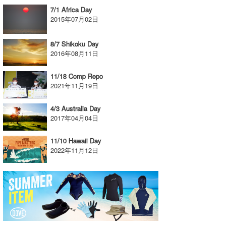
7/1 Africa Day
喜納海人
KID
2015年07月02日
KOBU
8/7 Shikoku Day
2016年08月11日
KY
MIN
11/18 Comp Repo
2021年11月19日
mitz
4/3 Australia Day
OYZ
2017年04月04日
S.K
11/10 Hawaii Day
2022年11月12日
Soulman
VAGY
waka☆=
YUKI☆