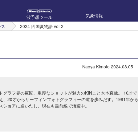
気象情報
波予想ツール
ース
2024 四国夏物語 vol-2
Naoya Kimoto
2024.08.05
トグラフ界の巨匠、重厚なショットが魅力のKINこと木本直哉。 16才で
え、20才からサーフィンフォトグラフィーの道を歩みだす。1981年か
スショアに通いだし、現在も最前線で活躍中。