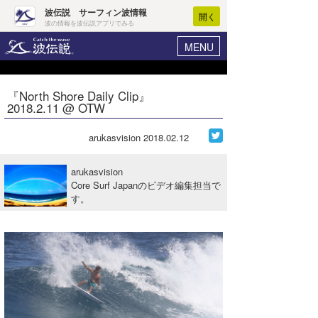
波伝説 サーフィン波情報
開く
波の情報を波伝説アプリでみる
MENU
ニュース
ヘルプ
マイホーム
『North Shore Daily Clip』
Core Surf Japan
2018.2.11 @ OTW
ログイン
コンテスト
新規会員登録
arukasvision
2018.02.12
ファッション/グッズ
波情報･概況
arukasvision
アート＆エンタメ
Core Surf Japanのビデオ編集担当で
波予想ツール
WAVE HUNTER
す。
コラム
気象情報
トラベル
ニュース
ショップ情報
サーフィンエリアガイド
ショップ情報
ウラナミ
会員メニュー