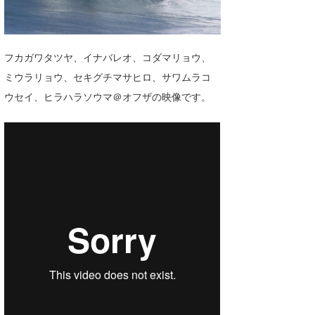
湘南
お知らせ
今月のプレゼント
千葉北
その他
フカガワタツヤ、イナバレオ、コダマリョウ、
伊豆
ルール＆How to
ミウラリョウ、セキグチマサヒロ、サワムラコ
ウセイ、ヒラハラソウマ＠オフザの映像です。
千葉南
VOTE!
大阪
サーファーズ
四国
沖縄
ライター/寄稿メディア