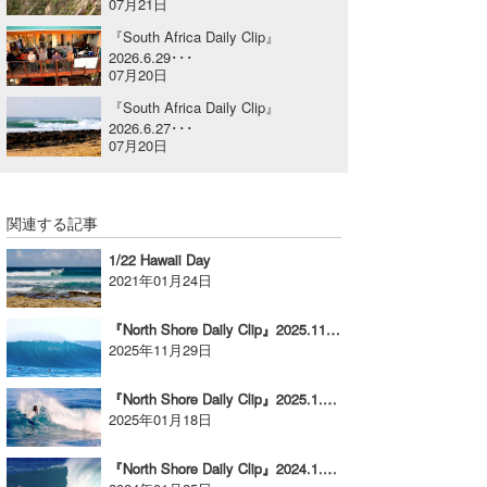
07月21日
喜納海人
KID
『South Africa Daily Clip』
2026.6.29･･･
KOBU
07月20日
『South Africa Daily Clip』
KY
2026.6.27･･･
07月20日
MIN
mitz
関連する記事
OYZ
1/22 Hawaii Day
2021年01月24日
S.K
『North Shore Daily Clip』2025.11.27 @ Sunset Beach
Soulman
2025年11月29日
VAGY
『North Shore Daily Clip』2025.1.16 @ OTW
2025年01月18日
waka☆=
『North Shore Daily Clip』2024.1.22 @ PIPE & BACKDOOR
YUKI☆