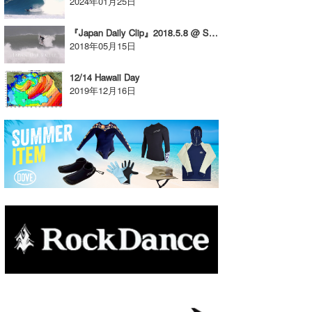
2024年01月25日
たっちー
『Japan Daily Clip』2018.5.8 @ Shikoku vol.1
2018年05月15日
ハンマー
まっきー
12/14 Hawaii Day
2019年12月16日
三輪予報士
小川予報士
上田純子
上條将美
唐澤予報士
SancheZ
ゴン
米山予報士