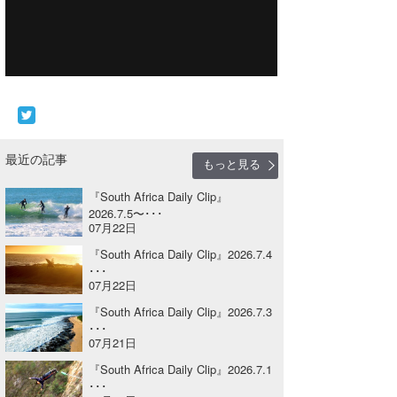
Core Surf Japan
メディア
Naoya Kimoto
波伝説アンバサダー/プロライダー
mitsuteru Kamio
SURFMEDIA
波伝説スタッフ
Yasunari Inoue
Colors MAGAZINE
福島寿実子
最近の記事
もっと見る
Yoshiyuki Obata
WAVAL
中浦“JET”章
☆加藤
波伝説
『South Africa Daily Clip』
arukasvision
嵯峨明日香
+☆maki☆+
2026.7.5〜･･･
07月22日
DELTA FORCE SURF
進士剛光
Aichan
『South Africa Daily Clip』2026.7.4
･･･
CBA Films
田原啓江
chan-U
07月22日
熊谷素子
植村未来
ECE
『South Africa Daily Clip』2026.7.3
･･･
07月21日
NOBUFUKU
G◎Da
『South Africa Daily Clip』2026.7.1
大野”MAR”修聖
H
･･･