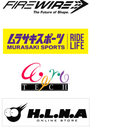
wanda
予報士 hiro.
banpaku
Mr.K
chappy
Romisea