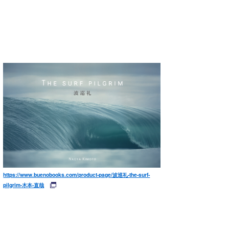
https://www.buenobooks.com/product-page/波巡礼-the-surf-
pilgrim-木本-直哉