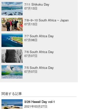
7/11 Shikoku Day
07月13日
7/8~9~10 South Africa ~ Japan
07月13日
7/7 South Africa Day
07月08日
7/6 South Africa Day
07月07日
7/5 South Africa Day
07月07日
関連する記事
3/26 Hawaii Day vol-1
2021年03月27日