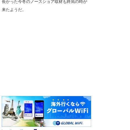
長かった今冬のノースショア取材も終焉の時が
喜納海人
KID
来たようだ。
KOBU
KY
MIN
mitz
OYZ
S.K
Soulman
VAGY
waka☆=
YUKI☆