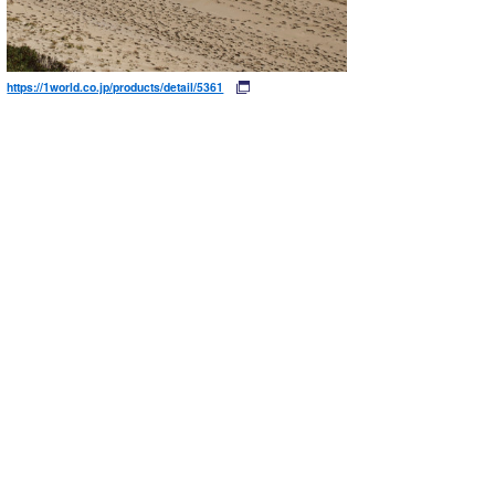
https://1world.co.jp/products/detail/5361