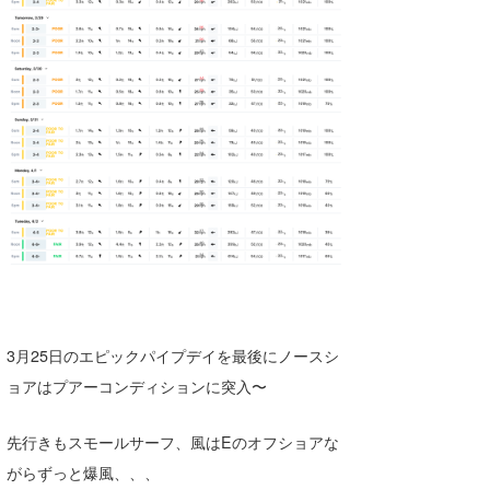
湘南
お知らせ
今月のプレゼント
千葉北
その他
伊豆
ルール＆How to
千葉南
VOTE!
大阪
サーファーズ
四国
沖縄
3月25日のエピックパイプデイを最後にノースシ
ョアはプアーコンディションに突入〜
先行きもスモールサーフ、風はEのオフショアな
がらずっと爆風、、、
ライター/寄稿メディア