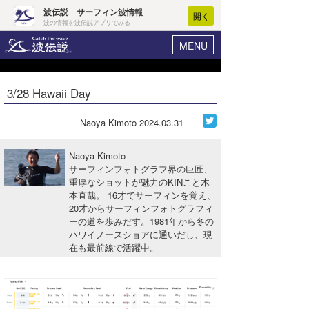
波伝説 サーフィン波情報
開く
波の情報を波伝説アプリでみる
MENU
ニュース
ヘルプ
マイホーム
3/28 Hawaii Day
Core Surf Japan
ログイン
コンテスト
Naoya Kimoto
2024.03.31
新規会員登録
ファッション/グッズ
Naoya Kimoto
波情報･概況
サーフィンフォトグラフ界の巨匠、
アート＆エンタメ
重厚なショットが魅力のKINこと木
波予想ツール
WAVE HUNTER
本直哉。 16才でサーフィンを覚え、
コラム
20才からサーフィンフォトグラフィ
気象情報
ーの道を歩みだす。1981年から冬の
ハワイノースショアに通いだし、現
トラベル
ニュース
在も最前線で活躍中。
ショップ情報
サーフィンエリアガイド
ショップ情報
ウラナミ
会員メニュー