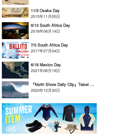
11/3 Osaka Day
2015年11月05日
6/13 South Africa Day
2018年06月14日
7/3 South Africa Day
2017年07月04日
6/18 Mexico Day
2021年06月19日
『North Shore Daily Clip』Taisei Akiyama / 2023.12.28 @ Waimea
2023年12月30日