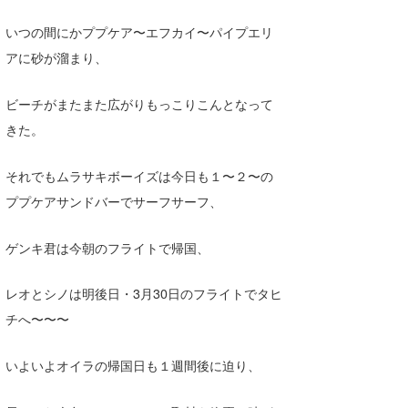
Core Surf Japan
いつの間にかププケア〜エフカイ〜パイプエリ
メディア
アに砂が溜まり、
Naoya Kimoto
波伝説アンバサダー/プロライダー
mitsuteru Kamio
SURFMEDIA
ビーチがまたまた広がりもっこりこんとなって
きた。
波伝説スタッフ
Yasunari Inoue
Colors MAGAZINE
福島寿実子
Yoshiyuki Obata
WAVAL
中浦“JET”章
☆加藤
波伝説
それでもムラサキボーイズは今日も１〜２〜の
ププケアサンドバーでサーフサーフ、
arukasvision
嵯峨明日香
+☆maki☆+
DELTA FORCE SURF
進士剛光
Aichan
ゲンキ君は今朝のフライトで帰国、
CBA Films
田原啓江
chan-U
レオとシノは明後日・3月30日のフライトでタヒ
チへ〜〜〜
熊谷素子
植村未来
ECE
NOBUFUKU
G◎Da
いよいよオイラの帰国日も１週間後に迫り、
大野”MAR”修聖
H