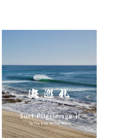
wanda
予報士 hiro.
banpaku
Mr.K
chappy
Romisea