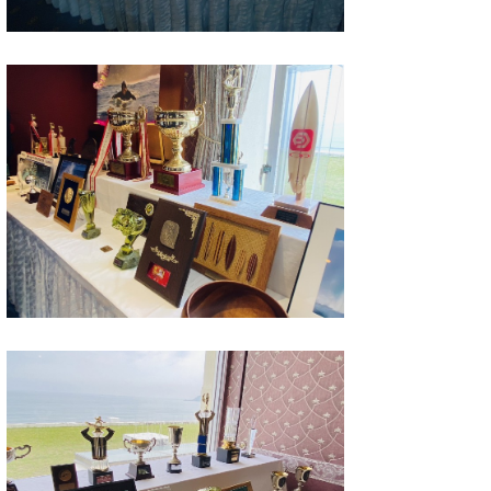
たっちー
ハンマー
まっきー
三輪予報士
小川予報士
上田純子
上條将美
唐澤予報士
SancheZ
ゴン
米山予報士