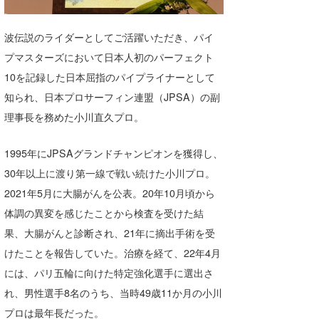
湘南
お知らせ
今月のプレゼント
波伝説のライダーとしてご活躍いただき、パイ
千葉北
その他
プマスターズにおいて日本人初のパーフェクト
伊豆
ルール＆How to
10を記録した日本屈指のパイプライナーとして
知られ、日本プロサーフィン連盟（JPSA）の副
千葉南
VOTE!
理事長を務めた小川直久プロ。
大阪
サーファーズ
1995年にJPSAグランドチャンピオンを獲得し、
四国
30年以上に渡り第一線で戦い続けた小川プロ。
沖縄
2021年5月に大腸がんを公表。20年10月頃から
体調の異変を感じたことから検査を受けた結
果、大腸がんと診断され、21年に摘出手術を受
けたことを報告していた。治療を経て、22年4月
には、パリ五輪に向けた特定強化選手に選出さ
れ、男性選手8名のうち、当時49歳11か月の小川
ライター/寄稿メディア
プロは最年長だった。