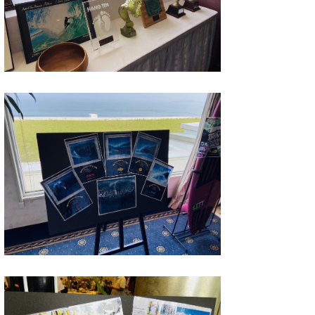
wanda
予報士 hiro.
banpaku
Mr.K
chappy
Romisea