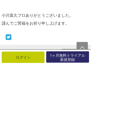
小川直久プロありがとうございました。
謹んでご冥福をお祈り申し上げます。
最近の記事
もっと見る
1ヶ月無料トライアル
ログイン
新規登録
こんな機能あったんだ！『波伝説を
カスタマイズする方法』
08月03日
日本サーフィン連盟（NSA）と茅ヶ
崎市が全国初となる包括連携協定を
締･･･
07月31日
どこの波がいい？一目でわかる『地
図表示機能』登場！！
07月31日
リアルタイム風予報が1kmメッシュ