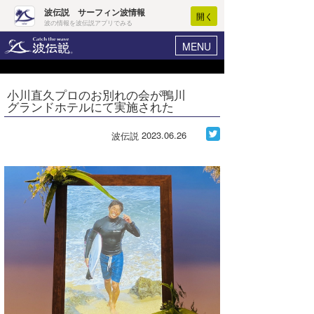
波伝説 サーフィン波情報
開く
波の情報を波伝説アプリでみる
MENU
ニュース
ヘルプ
マイホーム
小川直久プロのお別れの会が鴨川
Core Surf Japan
グランドホテルにて実施された
ログイン
コンテスト
新規会員登録
2023.06.26
波伝説
ファッション/グッズ
波情報･概況
アート＆エンタメ
波予想ツール
WAVE HUNTER
コラム
気象情報
トラベル
ニュース
ショップ情報
サーフィンエリアガイド
ショップ情報
ウラナミ
会員メニュー