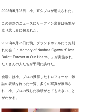
Core Surf Japan
2023年5月23日、小川直久プロが逝去された。
メディア
Naoya Kimoto
この突然のニュースにサーフィン業界は衝撃が
波伝説アンバサダー/プロライダー
mitsuteru Kamio
SURFMEDIA
走り悲しみに包まれた。
波伝説スタッフ
Yasunari Inoue
Colors MAGAZINE
福島寿実子
2023年6月25日に鴨川グランドホテルにてお別
Yoshiyuki Obata
WAVAL
中浦“JET”章
☆加藤
波伝説
れの会「In Memory of Naohisa Ogawa “Silver
Bullet” Forever in Our Hearts」」が実施され、
arukasvision
嵯峨明日香
+☆maki☆+
たくさんの人たちが弔問に訪れた。
DELTA FORCE SURF
進士剛光
Aichan
会場には小川プロの獲得したトロフィーや、雑
CBA Films
田原啓江
chan-U
誌の表紙を飾った一覧、多くの写真が展示さ
熊谷素子
植村未来
ECE
れ、小川プロの残した功績がとても大きいこと
がわかる。
NOBUFUKU
G◎Da
大野”MAR”修聖
H