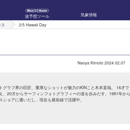
気象情報
波予想ツール
ース
2/5 Hawaii Day
Naoya Kimoto
2024.02.07
トグラフ界の巨匠、重厚なショットが魅力のKINこと木本直哉。 16才で
え、20才からサーフィンフォトグラフィーの道を歩みだす。1981年か
スショアに通いだし、現在も最前線で活躍中。