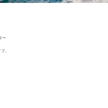
２〜
イプ。