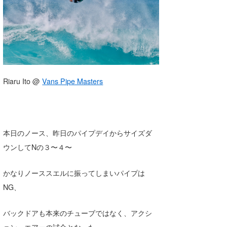
湘南
お知らせ
今月のプレゼント
千葉北
その他
伊豆
ルール＆How to
千葉南
VOTE!
Riaru Ito @
Vans Pipe Masters
大阪
サーファーズ
四国
本日のノース、昨日のパイプデイからサイズダ
沖縄
ウンしてNの３〜４〜
ライター/寄稿メディア
Core Surf Japan
かなりノーススエルに振ってしまいパイプは
メディア
Naoya Kimoto
NG、
波伝説アンバサダー/プロライダー
mitsuteru Kamio
SURFMEDIA
バックドアも本来のチューブではなく、アクシ
ョン・エアーの試合となった。
波伝説スタッフ