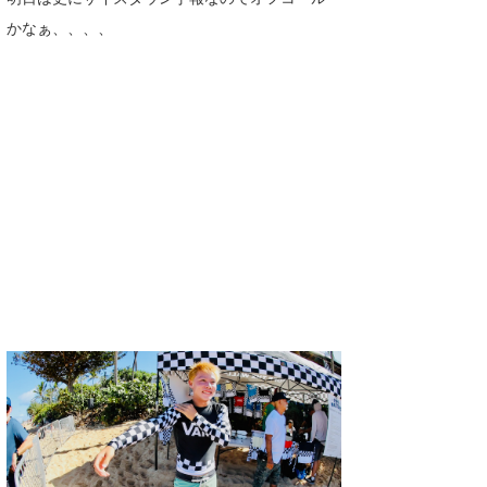
MIN
かなぁ、、、、
mitz
OYZ
S.K
Soulman
VAGY
waka☆=
YUKI☆
たっちー
ハンマー
まっきー