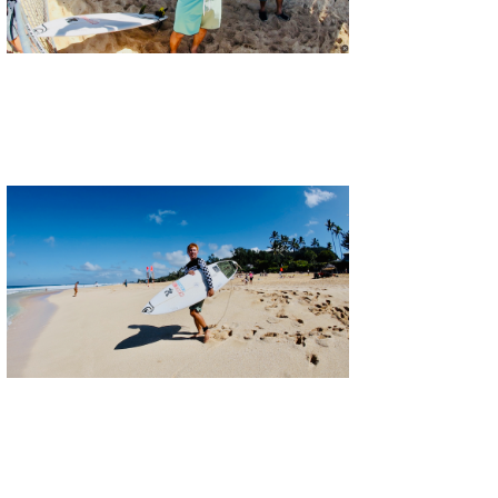
三輪予報士
小川予報士
上田純子
上條将美
唐澤予報士
SancheZ
ゴン
米山予報士
wanda
予報士 hiro.
banpaku