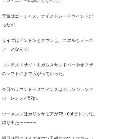
Yasunari Inoue
Colors MAGAZINE
福島寿実子
Yoshiyuki Obata
WAVAL
中浦“JET”章
☆加藤
波伝説
天気はゴージャス、ナイストレードウインドだ
ったが、
arukasvision
嵯峨明日香
+☆maki☆+
DELTA FORCE SURF
進士剛光
Aichan
サイズはドンドンとダウンし、スエルもノース
ノースなんで、
CBA Films
田原啓江
chan-U
熊谷素子
植村未来
ECE
コンテストサイトもガムスサンドバーやオフザ
のレフトにまで広がっていった。
NOBUFUKU
G◎Da
今日のラウンドー２でメンズはジョンジョンフ
大野”MAR”修聖
H
ローレンスが57pt、
喜納海人
KID
ウーメンズはカリッサモアが78.10ptでトップに
KOBU
躍り出た〜〜〜〜
KY
明日は更にサイズダウン予報なのでオフコール