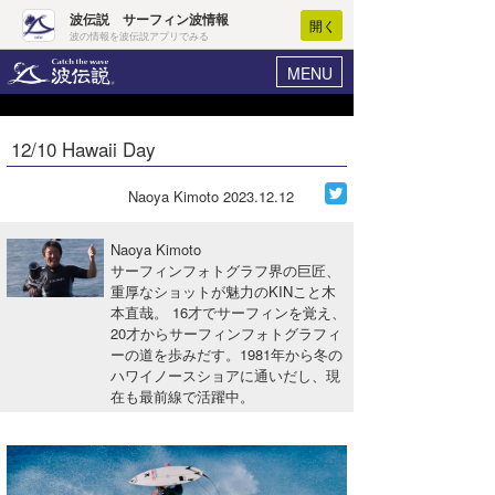
波伝説 サーフィン波情報
開く
波の情報を波伝説アプリでみる
MENU
ニュース
ヘルプ
マイホーム
12/10 Hawaii Day
Core Surf Japan
ログイン
コンテスト
Naoya Kimoto
2023.12.12
新規会員登録
ファッション/グッズ
Naoya Kimoto
波情報･概況
サーフィンフォトグラフ界の巨匠、
アート＆エンタメ
重厚なショットが魅力のKINこと木
波予想ツール
WAVE HUNTER
本直哉。 16才でサーフィンを覚え、
コラム
20才からサーフィンフォトグラフィ
気象情報
ーの道を歩みだす。1981年から冬の
ハワイノースショアに通いだし、現
トラベル
ニュース
在も最前線で活躍中。
ショップ情報
サーフィンエリアガイド
ショップ情報
ウラナミ
会員メニュー