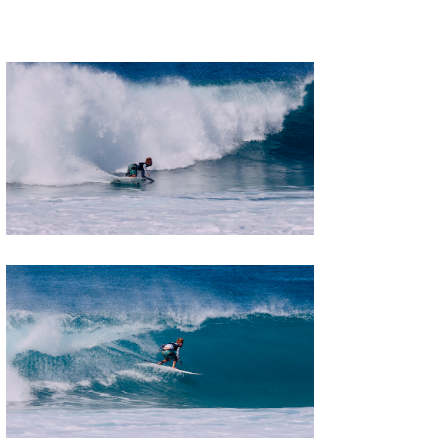
Mr.K
chappy
Romisea