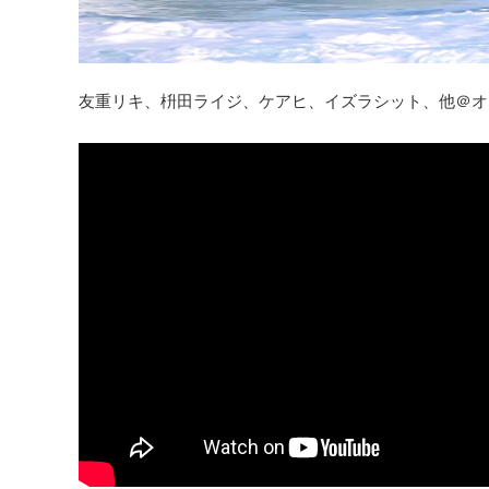
友重リキ、枡田ライジ、ケアヒ、イズラシット、他＠オ