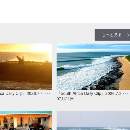
もっと見る
ca Daily Clip』2026.7.4 ･･･
『South Africa Daily Clip』2026.7.3 ･･･
07月21日