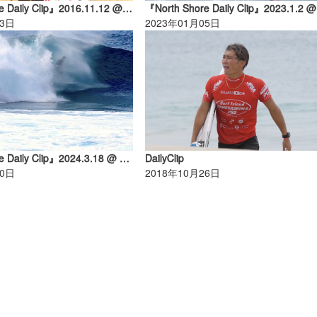
『North Shore Daily Clip』2016.11.12 @ Haleiwa
13日
2023年01月05日
『North Shore Daily Clip』2024.3.18 @ PIPE & BACKDOOR
DailyClip
30日
2018年10月26日