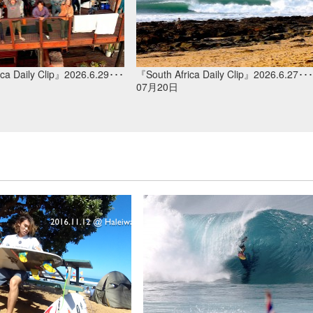
ca Daily Clip』2026.6.29･･･
『South Africa Daily Clip』2026.6.27･･･
07月20日