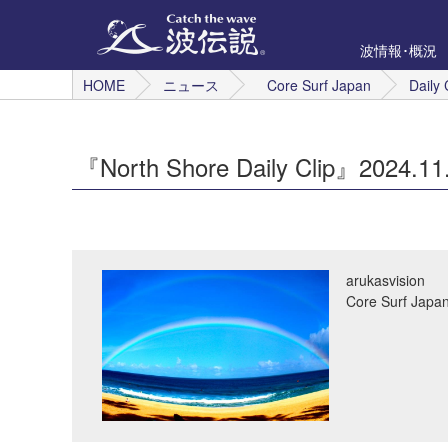
波情報･概況
HOME
ニュース
Core Surf Japan
Daily 
『North Shore Daily Clip』2024.1
arukasvision
Core Surf 