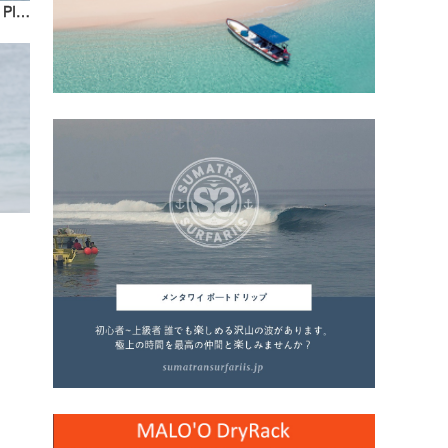
『North Shore Daily Clip』2023.1.2 @ PIPELINE / vol.2