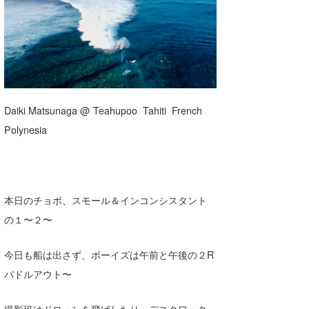
湘南
お知らせ
今月のプレゼント
千葉北
その他
伊豆
ルール＆How to
千葉南
VOTE!
Daiki Matsunaga @ Teahupoo Tahiti French
大阪
Polynesia
サーファーズ
四国
沖縄
本日のチョポ、スモール＆インコンシスタント
の１〜２〜
今日も船は出さず、ボーイズは午前と午後の２R
パドルアウト〜
ライター/寄稿メディア
撮影班はドローンを飛ばしたり、デスクワーク