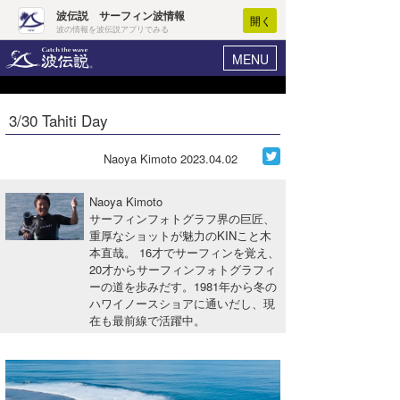
波伝説 サーフィン波情報
開く
波の情報を波伝説アプリでみる
MENU
ニュース
ヘルプ
マイホーム
3/30 Tahiti Day
Core Surf Japan
ログイン
コンテスト
Naoya Kimoto
2023.04.02
新規会員登録
ファッション/グッズ
Naoya Kimoto
波情報･概況
サーフィンフォトグラフ界の巨匠、
アート＆エンタメ
重厚なショットが魅力のKINこと木
波予想ツール
WAVE HUNTER
本直哉。 16才でサーフィンを覚え、
コラム
20才からサーフィンフォトグラフィ
気象情報
ーの道を歩みだす。1981年から冬の
ハワイノースショアに通いだし、現
トラベル
ニュース
在も最前線で活躍中。
ショップ情報
サーフィンエリアガイド
ショップ情報
ウラナミ
会員メニュー