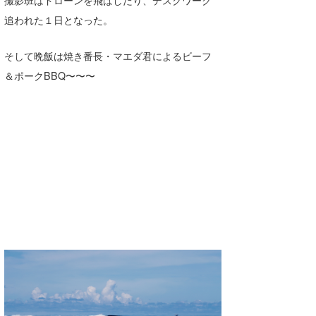
Core Surf Japan
追われた１日となった。
メディア
Naoya Kimoto
そして晩飯は焼き番長・マエダ君によるビーフ
波伝説アンバサダー/プロライダー
mitsuteru Kamio
SURFMEDIA
＆ポークBBQ〜〜〜
波伝説スタッフ
Yasunari Inoue
Colors MAGAZINE
福島寿実子
Yoshiyuki Obata
WAVAL
中浦“JET”章
☆加藤
波伝説
arukasvision
嵯峨明日香
+☆maki☆+
DELTA FORCE SURF
進士剛光
Aichan
CBA Films
田原啓江
chan-U
熊谷素子
植村未来
ECE
NOBUFUKU
G◎Da
大野”MAR”修聖
H