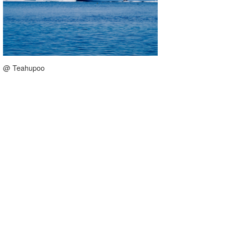
喜納海人
KID
KOBU
KY
@ Teahupoo
MIN
mitz
OYZ
S.K
Soulman
VAGY
waka☆=
YUKI☆