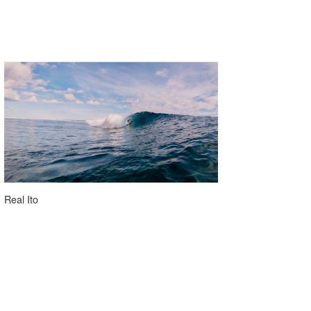
wanda
予報士 hiro.
banpaku
Mr.K
chappy
Romisea
Real Ito