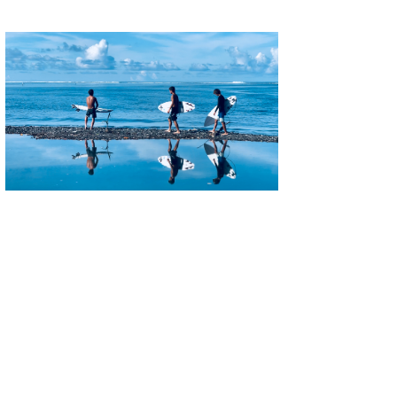
たっちー
ハンマー
まっきー
三輪予報士
小川予報士
上田純子
上條将美
唐澤予報士
SancheZ
ゴン
米山予報士