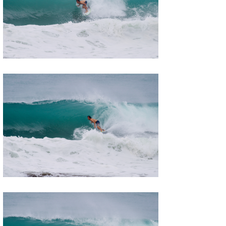
たっちー
ハンマー
まっきー
三輪予報士
小川予報士
上田純子
上條将美
唐澤予報士
SancheZ
ゴン
米山予報士