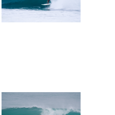
喜納海人
KID
KOBU
KY
MIN
mitz
OYZ
S.K
Soulman
VAGY
waka☆=
YUKI☆