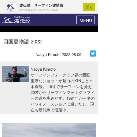
波伝説 サーフィン波情報
開く
波の情報を波伝説アプリでみる
MENU
ニュース
ヘルプ
マイホーム
四国夏物語 2022
Core Surf Japan
ログイン
コンテスト
Naoya Kimoto
2022.08.09
新規会員登録
ファッション/グッズ
Naoya Kimoto
波情報･概況
サーフィンフォトグラフ界の巨匠、
アート＆エンタメ
重厚なショットが魅力のKINこと木
波予想ツール
WAVE HUNTER
本直哉。 16才でサーフィンを覚え、
コラム
20才からサーフィンフォトグラフィ
気象情報
ーの道を歩みだす。1981年から冬の
ハワイノースショアに通いだし、現
トラベル
ニュース
在も最前線で活躍中。
ショップ情報
サーフィンエリアガイド
ショップ情報
ウラナミ
会員メニュー