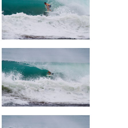
wanda
予報士 hiro.
banpaku
Mr.K
chappy
Romisea