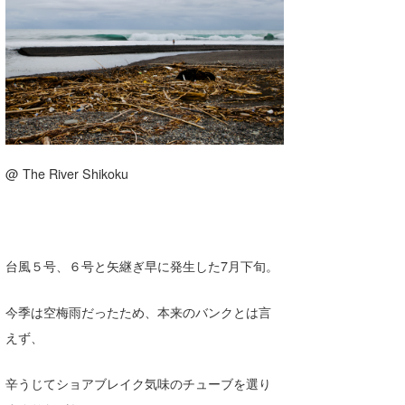
湘南
お知らせ
今月のプレゼント
千葉北
その他
伊豆
ルール＆How to
千葉南
VOTE!
大阪
@ The River Shikoku
サーファーズ
四国
沖縄
台風５号、６号と矢継ぎ早に発生した7月下旬。
今季は空梅雨だったため、本来のバンクとは言
えず、
辛うじてショアブレイク気味のチューブを選り
ライター/寄稿メディア