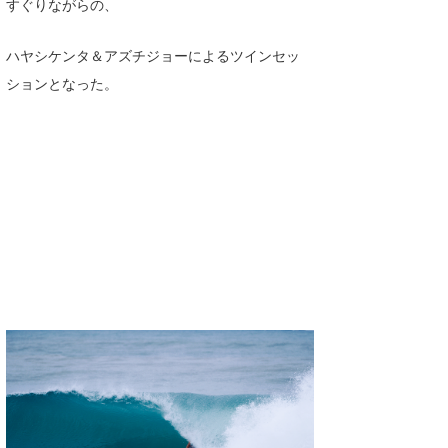
すぐりながらの、
Core Surf Japan
ハヤシケンタ＆アズチジョーによるツインセッ
メディア
Naoya Kimoto
ションとなった。
波伝説アンバサダー/プロライダー
mitsuteru Kamio
SURFMEDIA
波伝説スタッフ
Yasunari Inoue
Colors MAGAZINE
福島寿実子
Yoshiyuki Obata
WAVAL
中浦“JET”章
☆加藤
波伝説
arukasvision
嵯峨明日香
+☆maki☆+
DELTA FORCE SURF
進士剛光
Aichan
CBA Films
田原啓江
chan-U
熊谷素子
植村未来
ECE
NOBUFUKU
G◎Da
大野”MAR”修聖
H