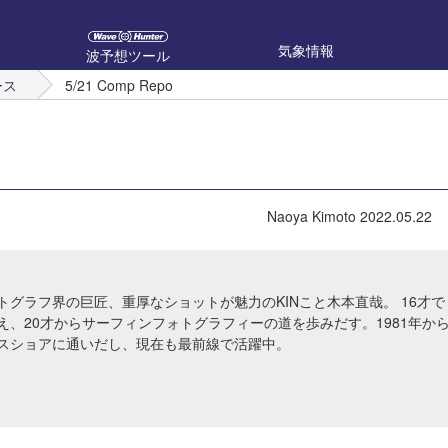
気象情報
波予想ツール
ース
5/21 Comp Repo
Naoya Kimoto
2022.05.22
トグラフ界の巨匠、重厚なショットが魅力のKINこと木本直哉。 16才で
え、20才からサーフィンフォトグラフィーの道を歩みだす。1981年か
スショアに通いだし、現在も最前線で活躍中。