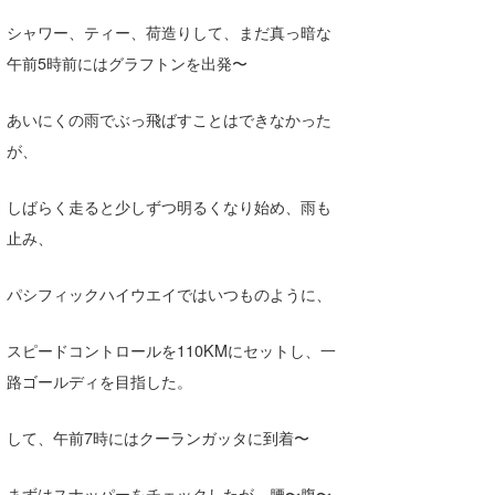
Core Surf Japan
シャワー、ティー、荷造りして、まだ真っ暗な
午前5時前にはグラフトンを出発〜
メディア
Naoya Kimoto
波伝説アンバサダー/プロライダー
mitsuteru Kamio
SURFMEDIA
あいにくの雨でぶっ飛ばすことはできなかった
が、
波伝説スタッフ
Yasunari Inoue
Colors MAGAZINE
福島寿実子
Yoshiyuki Obata
WAVAL
中浦“JET”章
☆加藤
しばらく走ると少しずつ明るくなり始め、雨も
波伝説
止み、
arukasvision
嵯峨明日香
+☆maki☆+
パシフィックハイウエイではいつものように、
DELTA FORCE SURF
進士剛光
Aichan
CBA Films
田原啓江
chan-U
スピードコントロールを110KMにセットし、一
路ゴールディを目指した。
熊谷素子
植村未来
ECE
NOBUFUKU
G◎Da
して、午前7時にはクーランガッタに到着〜
大野”MAR”修聖
H
まずはスナッパーをチェックしたが、腰〜腹〜