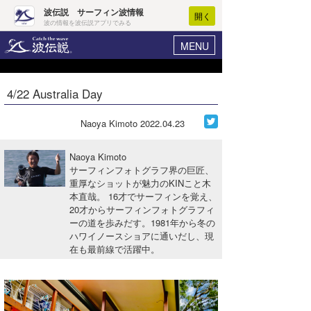
波伝説 サーフィン波情報
開く
波の情報を波伝説アプリでみる
MENU
ニュース
ヘルプ
マイホーム
4/22 Australia Day
Core Surf Japan
ログイン
コンテスト
Naoya Kimoto
2022.04.23
新規会員登録
ファッション/グッズ
Naoya Kimoto
波情報･概況
サーフィンフォトグラフ界の巨匠、
アート＆エンタメ
重厚なショットが魅力のKINこと木
波予想ツール
WAVE HUNTER
本直哉。 16才でサーフィンを覚え、
コラム
20才からサーフィンフォトグラフィ
気象情報
ーの道を歩みだす。1981年から冬の
ハワイノースショアに通いだし、現
トラベル
ニュース
在も最前線で活躍中。
ショップ情報
サーフィンエリアガイド
ショップ情報
ウラナミ
会員メニュー