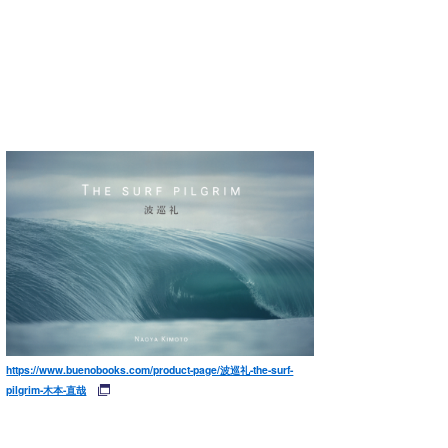
https://www.buenobooks.com/product-page/波巡礼-the-surf-
pilgrim-木本-直哉