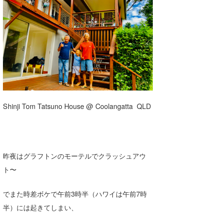
湘南
お知らせ
今月のプレゼント
千葉北
その他
伊豆
ルール＆How to
千葉南
VOTE!
大阪
サーファーズ
Shinji Tom Tatsuno House @ Coolangatta QLD
四国
沖縄
昨夜はグラフトンのモーテルでクラッシュアウ
ト〜
でまた時差ボケで午前3時半（ハワイは午前7時
半）には起きてしまい、
ライター/寄稿メディア