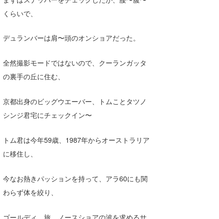
喜納海人
KID
くらいで、
KOBU
デュランバーは肩〜頭のオンショアだった。
KY
全然撮影モードではないので、クーランガッタ
MIN
の裏手の丘に住む、
mitz
京都出身のビッグウエーバー、トムことタツノ
OYZ
シンジ君宅にチェックイン〜
S.K
トム君は今年59歳、1987年からオーストラリア
Soulman
に移住し、
VAGY
今なお熱きパッションを持って、アラ60にも関
わらず体を絞り、
waka☆=
YUKI☆
ゴールディ、旅、ノースショアの波を求めるサ