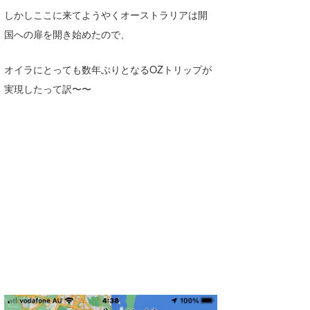
しかしここに来てようやくオーストラリアは開
wanda
国への扉を開き始めたので、
予報士 hiro.
オイラにとっても数年ぶりとなるOZトリップが
banpaku
実現したって訳〜〜
Mr.K
chappy
Romisea