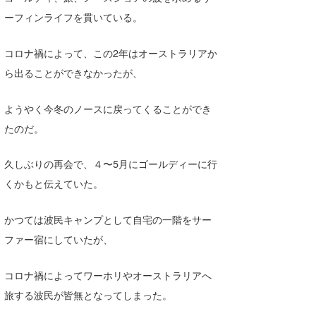
ーフィンライフを貫いている。
たっちー
ハンマー
コロナ禍によって、この2年はオーストラリアか
ら出ることができなかったが、
まっきー
三輪予報士
ようやく今冬のノースに戻ってくることができ
たのだ。
小川予報士
久しぶりの再会で、４〜5月にゴールディーに行
上田純子
くかもと伝えていた。
上條将美
かつては波民キャンプとして自宅の一階をサー
唐澤予報士
ファー宿にしていたが、
SancheZ
コロナ禍によってワーホリやオーストラリアへ
ゴン
旅する波民が皆無となってしまった。
米山予報士