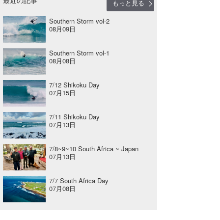
もっと見る
Southern Storm vol-2
08月09日
Southern Storm vol-1
08月08日
7/12 Shikoku Day
07月15日
7/11 Shikoku Day
07月13日
7/8~9~10 South Africa ~ Japan
07月13日
7/7 South Africa Day
07月08日