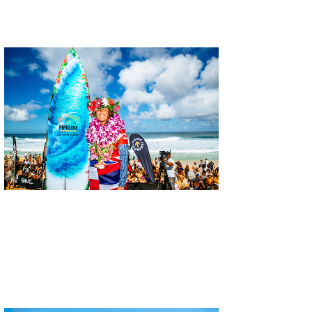
喜納海人
KID
KOBU
KY
MIN
mitz
OYZ
S.K
Soulman
VAGY
waka☆=
YUKI☆