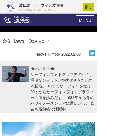
波伝説 サーフィン波情報
開く
波の情報を波伝説アプリでみる
MENU
ニュース
ヘルプ
マイホーム
2/6 Hawaii Day vol-1
Core Surf Japan
ログイン
コンテスト
Naoya Kimoto
2022.02.08
新規会員登録
ファッション/グッズ
Naoya Kimoto
波情報･概況
サーフィンフォトグラフ界の巨匠、
アート＆エンタメ
重厚なショットが魅力のKINこと木
波予想ツール
WAVE HUNTER
本直哉。 16才でサーフィンを覚え、
コラム
20才からサーフィンフォトグラフィ
気象情報
ーの道を歩みだす。1981年から冬の
ハワイノースショアに通いだし、現
トラベル
ニュース
在も最前線で活躍中。
ショップ情報
サーフィンエリアガイド
ショップ情報
ウラナミ
会員メニュー