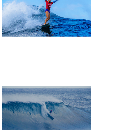
wanda
予報士 hiro.
banpaku
Mr.K
chappy
Romisea