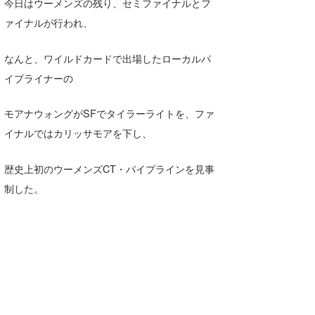
今日はウーメンズの残り、セミファイナルとフ
Core Surf Japan
ァイナルが行われ、
メディア
Naoya Kimoto
なんと、ワイルドカードで出場したローカルパ
波伝説アンバサダー/プロライダー
mitsuteru Kamio
SURFMEDIA
イプライナーの
波伝説スタッフ
Yasunari Inoue
Colors MAGAZINE
福島寿実子
モアナウォングがSFでタイラーライトを、ファ
Yoshiyuki Obata
WAVAL
中浦“JET”章
☆加藤
波伝説
イナルではカリッサモアを下し、
arukasvision
嵯峨明日香
+☆maki☆+
歴史上初のウーメンズCT・パイプラインを見事
制した。
DELTA FORCE SURF
進士剛光
Aichan
CBA Films
田原啓江
chan-U
熊谷素子
植村未来
ECE
NOBUFUKU
G◎Da
大野”MAR”修聖
H