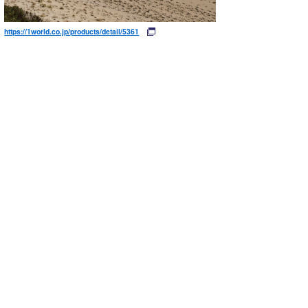
https://1world.co.jp/products/detail/5361