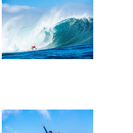
たっちー
ハンマー
まっきー
三輪予報士
小川予報士
上田純子
上條将美
唐澤予報士
SancheZ
ゴン
米山予報士