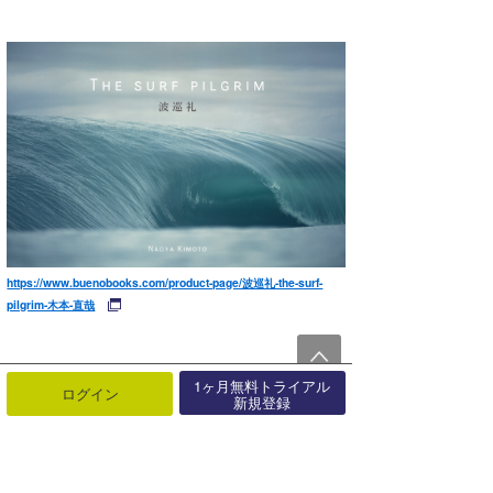
https://www.buenobooks.com/product-page/波巡礼-the-surf-
pilgrim-木本-直哉
1ヶ月無料トライアル
ログイン
新規登録