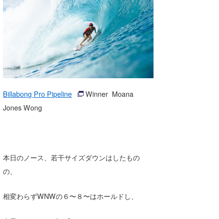
湘南
お知らせ
今月のプレゼント
千葉北
その他
伊豆
ルール＆How to
千葉南
VOTE!
大阪
Billabong Pro Pipeline
Winner Moana
サーファーズ
Jones Wong
四国
沖縄
本日のノース、若干サイズダウンはしたもの
の、
相変わらずWNWの６〜８〜はホールドし、
ライター/寄稿メディア