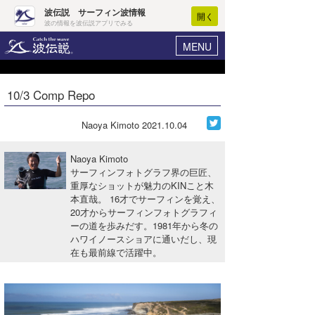
波伝説 サーフィン波情報
開く
波の情報を波伝説アプリでみる
MENU
ニュース
ヘルプ
マイホーム
10/3 Comp Repo
Core Surf Japan
ログイン
コンテスト
Naoya Kimoto
2021.10.04
新規会員登録
ファッション/グッズ
Naoya Kimoto
波情報･概況
サーフィンフォトグラフ界の巨匠、
アート＆エンタメ
重厚なショットが魅力のKINこと木
波予想ツール
WAVE HUNTER
本直哉。 16才でサーフィンを覚え、
コラム
20才からサーフィンフォトグラフィ
気象情報
ーの道を歩みだす。1981年から冬の
ハワイノースショアに通いだし、現
トラベル
ニュース
在も最前線で活躍中。
ショップ情報
サーフィンエリアガイド
ショップ情報
ウラナミ
会員メニュー