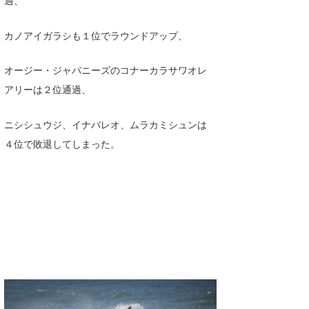
Core Surf Japan
カノアイガラシも１位でラウンドアップ、
メディア
Naoya Kimoto
オージー・ジャパニーズのコナーカラサワオレ
波伝説アンバサダー/プロライダー
mitsuteru Kamio
SURFMEDIA
アリーは２位通過、
波伝説スタッフ
Yasunari Inoue
Colors MAGAZINE
福島寿実子
ニシシュウジ、イナバレオ、ムラカミシュンは
Yoshiyuki Obata
WAVAL
中浦“JET”章
☆加藤
波伝説
４位で敗退してしまった。
arukasvision
嵯峨明日香
+☆maki☆+
DELTA FORCE SURF
進士剛光
Aichan
CBA Films
田原啓江
chan-U
熊谷素子
植村未来
ECE
NOBUFUKU
G◎Da
大野”MAR”修聖
H