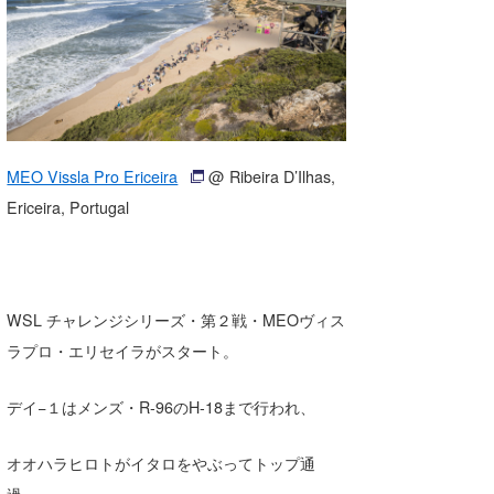
湘南
お知らせ
今月のプレゼント
千葉北
その他
伊豆
ルール＆How to
千葉南
VOTE!
MEO Vissla Pro Ericeira
@ Ribeira D’Ilhas,
大阪
Ericeira, Portugal
サーファーズ
四国
沖縄
WSL チャレンジシリーズ・第２戦・MEOヴィス
ラプロ・エリセイラがスタート。
デイ−１はメンズ・R-96のH-18まで行われ、
オオハラヒロトがイタロをやぶってトップ通
ライター/寄稿メディア
過、