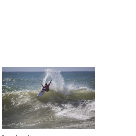
たっちー
ハンマー
まっきー
三輪予報士
小川予報士
上田純子
上條将美
唐澤予報士
SancheZ
ゴン
米山予報士