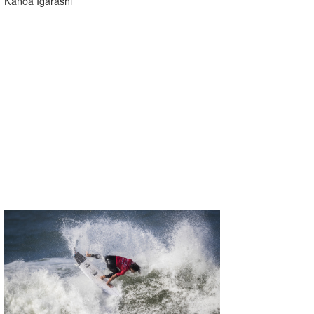
Kanoa Igarashi
wanda
予報士 hiro.
banpaku
Mr.K
chappy
Romisea