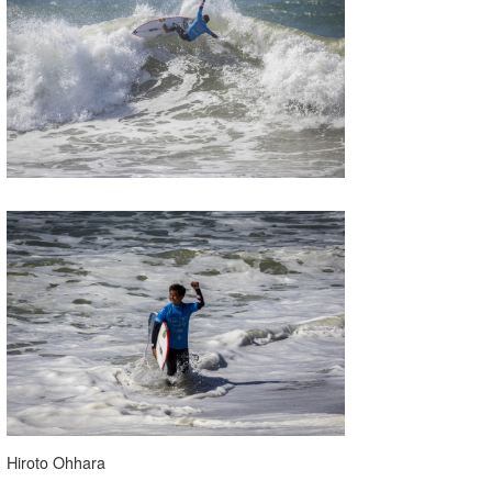
喜納海人
KID
KOBU
KY
MIN
mitz
OYZ
S.K
Soulman
VAGY
waka☆=
Hiroto Ohhara
YUKI☆