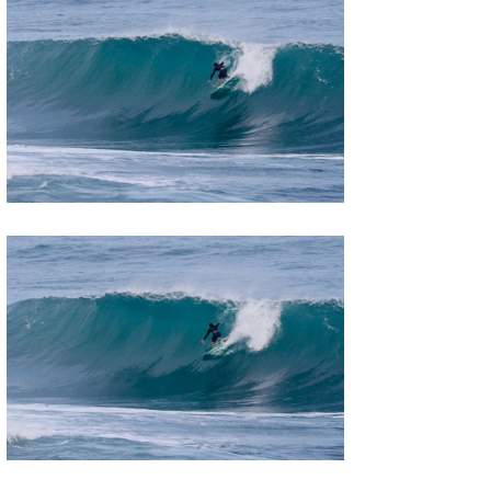
たっちー
ハンマー
まっきー
三輪予報士
小川予報士
上田純子
上條将美
唐澤予報士
SancheZ
ゴン
米山予報士