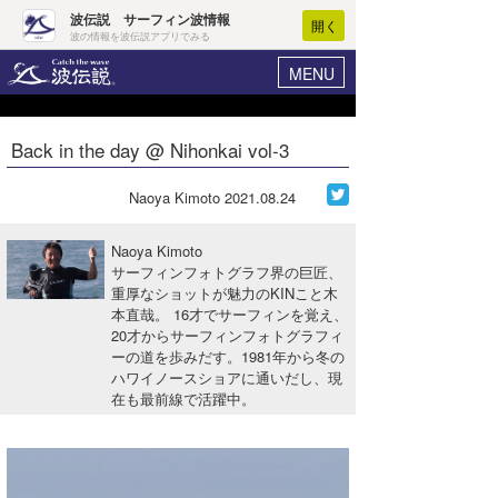
波伝説 サーフィン波情報
開く
波の情報を波伝説アプリでみる
MENU
ニュース
ヘルプ
マイホーム
Back in the day @ Nihonkai vol-3
Core Surf Japan
ログイン
コンテスト
Naoya Kimoto
2021.08.24
新規会員登録
ファッション/グッズ
Naoya Kimoto
波情報･概況
サーフィンフォトグラフ界の巨匠、
アート＆エンタメ
重厚なショットが魅力のKINこと木
波予想ツール
WAVE HUNTER
本直哉。 16才でサーフィンを覚え、
コラム
20才からサーフィンフォトグラフィ
気象情報
ーの道を歩みだす。1981年から冬の
ハワイノースショアに通いだし、現
トラベル
ニュース
在も最前線で活躍中。
ショップ情報
サーフィンエリアガイド
ショップ情報
ウラナミ
会員メニュー