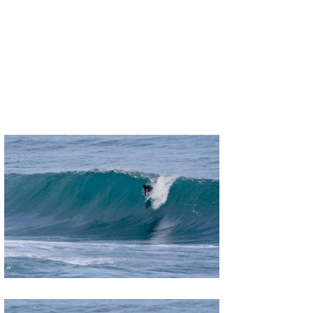
喜納海人
KID
KOBU
KY
MIN
mitz
OYZ
S.K
Soulman
VAGY
waka☆=
YUKI☆