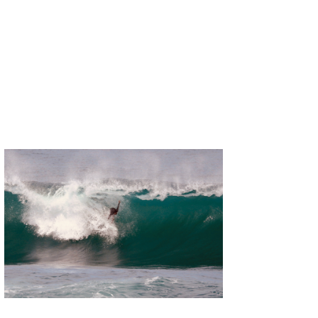
Core Surf Japan
メディア
Naoya Kimoto
波伝説アンバサダー/プロライダー
mitsuteru Kamio
SURFMEDIA
波伝説スタッフ
Yasunari Inoue
Colors MAGAZINE
福島寿実子
Yoshiyuki Obata
WAVAL
中浦“JET”章
☆加藤
波伝説
arukasvision
嵯峨明日香
+☆maki☆+
DELTA FORCE SURF
進士剛光
Aichan
CBA Films
田原啓江
chan-U
熊谷素子
植村未来
ECE
NOBUFUKU
G◎Da
大野”MAR”修聖
H