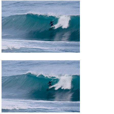
wanda
予報士 hiro.
banpaku
Mr.K
chappy
Romisea