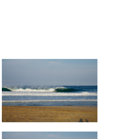
wanda
予報士 hiro.
banpaku
Mr.K
chappy
Romisea