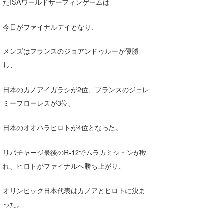
たISAワールドサーフィンゲームは
喜納海人
KID
今日がファイナルデイとなり、
KOBU
メンズはフランスのジョアンドゥルーが優勝
KY
し、
MIN
日本のカノアイガラシが2位、フランスのジェレ
mitz
ミーフローレスが3位、
OYZ
日本のオオハラヒロトが4位となった。
S.K
Soulman
リパチャージ最後のR-12でムラカミシュンが敗
れ、ヒロトがファイナルへ勝ち上がり、
VAGY
オリンピック日本代表はカノアとヒロトに決ま
waka☆=
った。
YUKI☆