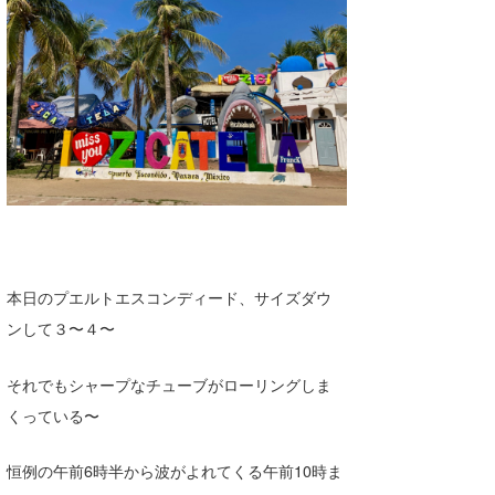
湘南
お知らせ
今月のプレゼント
千葉北
その他
伊豆
ルール＆How to
千葉南
VOTE!
大阪
サーファーズ
四国
沖縄
本日のプエルトエスコンディード、サイズダウ
ンして３〜４〜
それでもシャープなチューブがローリングしま
くっている〜
恒例の午前6時半から波がよれてくる午前10時ま
ライター/寄稿メディア