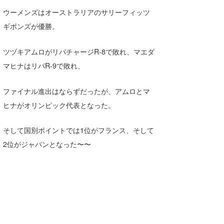
ウーメンズはオーストラリアのサリーフィッツ
たっちー
ギボンズが優勝。
ハンマー
ツヅキアムロがリパチャージR-8で敗れ、マエダ
まっきー
マヒナはリパR-9で敗れ、
三輪予報士
ファイナル進出はならずだったが、アムロとマ
小川予報士
ヒナがオリンピック代表となった。
上田純子
そして国別ポイントでは1位がフランス、そして
上條将美
2位がジャパンとなった〜〜
唐澤予報士
SancheZ
ゴン
米山予報士