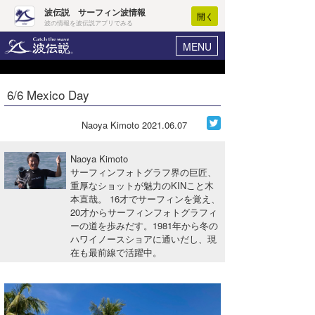
波伝説 サーフィン波情報
開く
波の情報を波伝説アプリでみる
MENU
ニュース
ヘルプ
マイホーム
6/6 Mexico Day
Core Surf Japan
ログイン
コンテスト
Naoya Kimoto
2021.06.07
新規会員登録
ファッション/グッズ
Naoya Kimoto
波情報･概況
サーフィンフォトグラフ界の巨匠、
アート＆エンタメ
重厚なショットが魅力のKINこと木
波予想ツール
WAVE HUNTER
本直哉。 16才でサーフィンを覚え、
コラム
20才からサーフィンフォトグラフィ
気象情報
ーの道を歩みだす。1981年から冬の
ハワイノースショアに通いだし、現
トラベル
ニュース
在も最前線で活躍中。
ショップ情報
サーフィンエリアガイド
ショップ情報
ウラナミ
会員メニュー