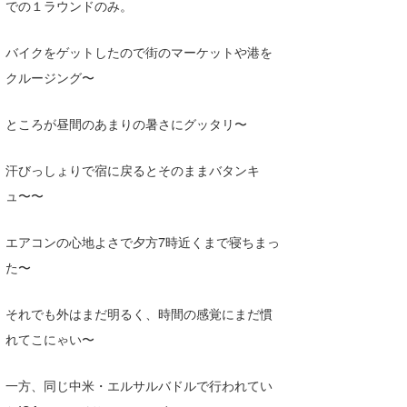
での１ラウンドのみ。
Core Surf Japan
バイクをゲットしたので街のマーケットや港を
メディア
Naoya Kimoto
クルージング〜
波伝説アンバサダー/プロライダー
mitsuteru Kamio
SURFMEDIA
ところが昼間のあまりの暑さにグッタリ〜
波伝説スタッフ
Yasunari Inoue
Colors MAGAZINE
福島寿実子
Yoshiyuki Obata
WAVAL
中浦“JET”章
☆加藤
汗びっしょりで宿に戻るとそのままバタンキ
波伝説
ュ〜〜
arukasvision
嵯峨明日香
+☆maki☆+
エアコンの心地よさで夕方7時近くまで寝ちまっ
DELTA FORCE SURF
進士剛光
Aichan
た〜
CBA Films
田原啓江
chan-U
それでも外はまだ明るく、時間の感覚にまだ慣
熊谷素子
植村未来
ECE
れてこにゃい〜
NOBUFUKU
G◎Da
一方、同じ中米・エルサルバドルで行われてい
大野”MAR”修聖
H