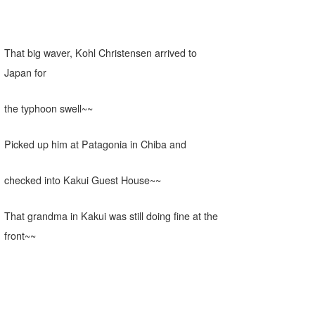
That big waver, Kohl Christensen arrived to
Japan for
the typhoon swell~~
Picked up him at Patagonia in Chiba and
checked into Kakui Guest House~~
That grandma in Kakui was still doing fine at the
front~~