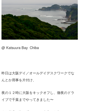
湘南
お知らせ
今月のプレゼント
千葉北
その他
伊豆
ルール＆How to
千葉南
VOTE!
大阪
@ Katsuura Bay Chiba
サーファーズ
四国
沖縄
昨日は大阪デイ／オールデイデスクワークでな
んとか用事を片付け、
夜の１２時に大阪をキックオフし、徹夜のドラ
イブで千葉までやってきました〜
ライター/寄稿メディア