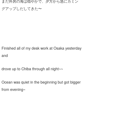
まだ外房の海は穏やかで、夕方から急にカミン
Core Surf Japan
グアップしだしてきた〜
メディア
Naoya Kimoto
波伝説アンバサダー/プロライダー
mitsuteru Kamio
SURFMEDIA
波伝説スタッフ
Yasunari Inoue
Colors MAGAZINE
福島寿実子
Finished all of my desk work at Osaka yesterday
Yoshiyuki Obata
WAVAL
中浦“JET”章
☆加藤
波伝説
and
arukasvision
嵯峨明日香
+☆maki☆+
drove up to Chiba through all night~~
DELTA FORCE SURF
進士剛光
Aichan
CBA Films
田原啓江
chan-U
Ocean was quiet in the beginning but got bigger
from evening~
熊谷素子
植村未来
ECE
NOBUFUKU
G◎Da
大野”MAR”修聖
H