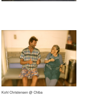
wanda
予報士 hiro.
banpaku
Mr.K
chappy
Romisea
Kohl Christensen @ Chiba