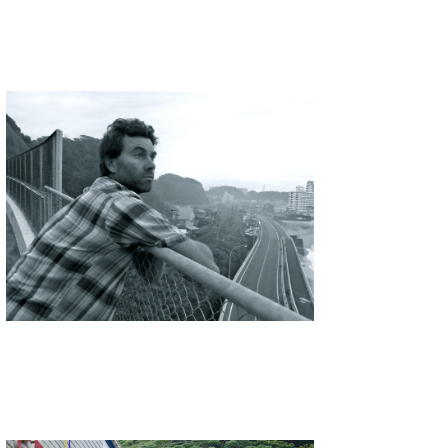
喜納海人
KID
KOBU
KY
MIN
mitz
OYZ
S.K
Soulman
VAGY
waka☆=
YUKI☆