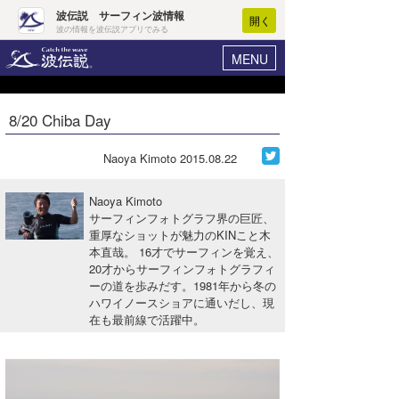
波伝説 サーフィン波情報
開く
波の情報を波伝説アプリでみる
MENU
ニュース
ヘルプ
マイホーム
8/20 Chiba Day
Core Surf Japan
ログイン
コンテスト
Naoya Kimoto
2015.08.22
新規会員登録
ファッション/グッズ
Naoya Kimoto
波情報･概況
サーフィンフォトグラフ界の巨匠、
アート＆エンタメ
重厚なショットが魅力のKINこと木
波予想ツール
WAVE HUNTER
本直哉。 16才でサーフィンを覚え、
コラム
20才からサーフィンフォトグラフィ
気象情報
ーの道を歩みだす。1981年から冬の
ハワイノースショアに通いだし、現
トラベル
ニュース
在も最前線で活躍中。
ショップ情報
サーフィンエリアガイド
ショップ情報
ウラナミ
会員メニュー