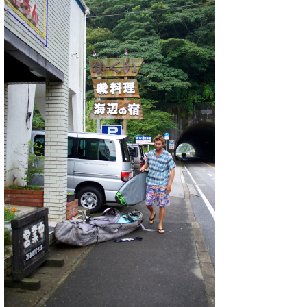
たっちー
ハンマー
まっきー
三輪予報士
小川予報士
上田純子
上條将美
唐澤予報士
SancheZ
ゴン
米山予報士