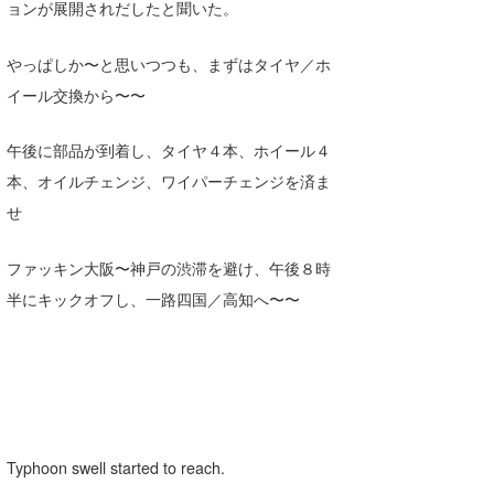
ョンが展開されだしたと聞いた。
Core Surf Japan
やっぱしか〜と思いつつも、まずはタイヤ／ホ
メディア
Naoya Kimoto
イール交換から〜〜
波伝説アンバサダー/プロライダー
mitsuteru Kamio
SURFMEDIA
午後に部品が到着し、タイヤ４本、ホイール４
波伝説スタッフ
Yasunari Inoue
Colors MAGAZINE
福島寿実子
本、オイルチェンジ、ワイパーチェンジを済ま
Yoshiyuki Obata
WAVAL
中浦“JET”章
☆加藤
波伝説
せ
arukasvision
嵯峨明日香
+☆maki☆+
ファッキン大阪〜神戸の渋滞を避け、午後８時
DELTA FORCE SURF
進士剛光
Aichan
半にキックオフし、一路四国／高知へ〜〜
CBA Films
田原啓江
chan-U
熊谷素子
植村未来
ECE
NOBUFUKU
G◎Da
Typhoon swell started to reach.
大野”MAR”修聖
H