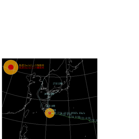
たっちー
ハンマー
まっきー
三輪予報士
小川予報士
上田純子
上條将美
唐澤予報士
SancheZ
ゴン
米山予報士