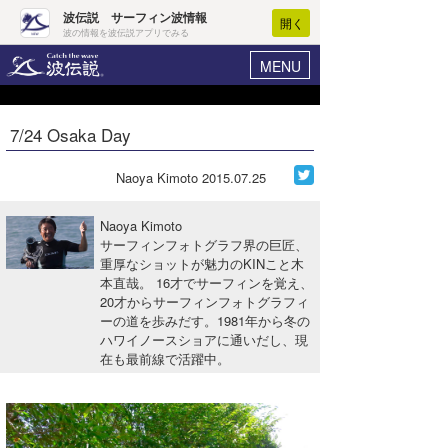
波伝説 サーフィン波情報
開く
波の情報を波伝説アプリでみる
MENU
ニュース
ヘルプ
マイホーム
7/24 Osaka Day
Core Surf Japan
ログイン
コンテスト
Naoya Kimoto
2015.07.25
新規会員登録
ファッション/グッズ
Naoya Kimoto
波情報･概況
サーフィンフォトグラフ界の巨匠、
アート＆エンタメ
重厚なショットが魅力のKINこと木
波予想ツール
WAVE HUNTER
本直哉。 16才でサーフィンを覚え、
コラム
20才からサーフィンフォトグラフィ
気象情報
ーの道を歩みだす。1981年から冬の
ハワイノースショアに通いだし、現
トラベル
ニュース
在も最前線で活躍中。
ショップ情報
サーフィンエリアガイド
ショップ情報
ウラナミ
会員メニュー