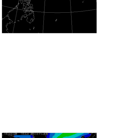
wanda
予報士 hiro.
banpaku
Mr.K
chappy
Romisea