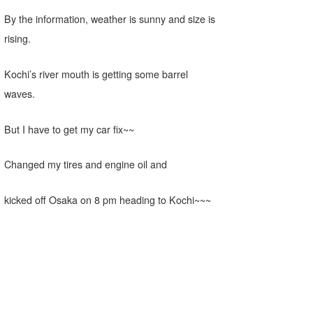
喜納海人
KID
By the information, weather is sunny and size is
rising.
KOBU
Kochi’s river mouth is getting some barrel
KY
waves.
MIN
But I have to get my car fix~~
mitz
OYZ
Changed my tires and engine oil and
S.K
kicked off Osaka on 8 pm heading to Kochi~~~
Soulman
VAGY
waka☆=
YUKI☆