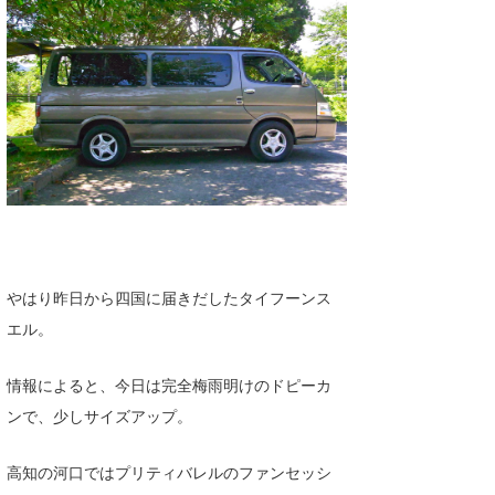
湘南
お知らせ
今月のプレゼント
千葉北
その他
伊豆
ルール＆How to
千葉南
VOTE!
大阪
サーファーズ
四国
沖縄
やはり昨日から四国に届きだしたタイフーンス
エル。
情報によると、今日は完全梅雨明けのドピーカ
ンで、少しサイズアップ。
高知の河口ではプリティバレルのファンセッシ
ライター/寄稿メディア