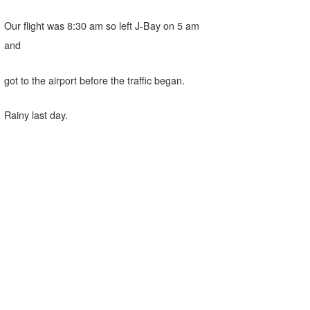
Our flight was 8:30 am so left J-Bay on 5 am
and
got to the airport before the traffic began.
Rainy last day.