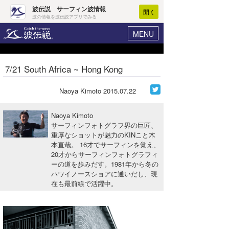
波伝説 サーフィン波情報
開く
波の情報を波伝説アプリでみる
MENU
ニュース
ヘルプ
マイホーム
7/21 South Africa ~ Hong Kong
Core Surf Japan
ログイン
コンテスト
Naoya Kimoto
2015.07.22
新規会員登録
ファッション/グッズ
Naoya Kimoto
波情報･概況
サーフィンフォトグラフ界の巨匠、
アート＆エンタメ
重厚なショットが魅力のKINこと木
波予想ツール
WAVE HUNTER
本直哉。 16才でサーフィンを覚え、
コラム
20才からサーフィンフォトグラフィ
気象情報
ーの道を歩みだす。1981年から冬の
ハワイノースショアに通いだし、現
トラベル
ニュース
在も最前線で活躍中。
ショップ情報
サーフィンエリアガイド
ショップ情報
ウラナミ
会員メニュー