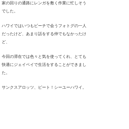
家の回りの通路にレンガを敷く作業に忙しそう
喜納海人
KID
でした。
KOBU
ハワイではいつもビーチで会うフォトグの一人
KY
だったけど、あまり話をする仲でもなかったけ
ど、
MIN
mitz
今回の滞在では色々と気を使ってくれ、とても
快適にジェイベイで生活をすることができまし
OYZ
た。
S.K
サンクスアロッツ、ピート！シーユーハワイ。
Soulman
VAGY
waka☆=
YUKI☆