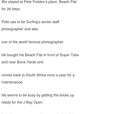
We stayed at Pete Freiden’s place, Beach Flat
たっちー
for 26 days.
ハンマー
Pete use to be Surfing’s senior staff
まっきー
photographer and also
三輪予報士
one of the world famous photographer.
小川予報士
He bought his Beach Flat in front of Super Tube
上田純子
and near Bone Yards and
上條将美
comes back to South Africa once a year for a
唐澤予報士
maintenance.
SancheZ
He seems to be busy by getting the bricks up
ゴン
ready for the J-Bay Open.
米山予報士