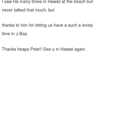
I saw his many times in Hawaii at the beach but
never talked that much, but
wanda
予報士 hiro.
thanks to him for letting us have a such a lovely
time in J-Bay.
banpaku
Mr.K
Thanks heaps Pete!! See u in Hawaii again.
chappy
Romisea