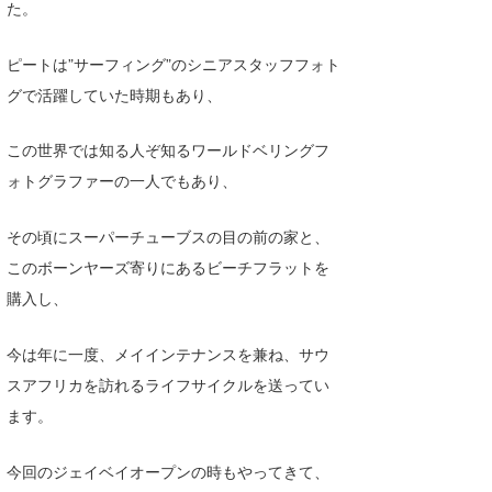
た。
Core Surf Japan
ピートは”サーフィング”のシニアスタッフフォト
メディア
Naoya Kimoto
グで活躍していた時期もあり、
波伝説アンバサダー/プロライダー
mitsuteru Kamio
SURFMEDIA
この世界では知る人ぞ知るワールドベリングフ
波伝説スタッフ
Yasunari Inoue
Colors MAGAZINE
福島寿実子
ォトグラファーの一人でもあり、
Yoshiyuki Obata
WAVAL
中浦“JET”章
☆加藤
波伝説
その頃にスーパーチューブスの目の前の家と、
arukasvision
嵯峨明日香
+☆maki☆+
このボーンヤーズ寄りにあるビーチフラットを
DELTA FORCE SURF
進士剛光
Aichan
購入し、
CBA Films
田原啓江
chan-U
今は年に一度、メイインテナンスを兼ね、サウ
スアフリカを訪れるライフサイクルを送ってい
熊谷素子
植村未来
ECE
ます。
NOBUFUKU
G◎Da
今回のジェイベイオープンの時もやってきて、
大野”MAR”修聖
H