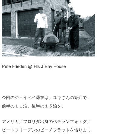
湘南
お知らせ
今月のプレゼント
千葉北
その他
伊豆
ルール＆How to
千葉南
VOTE!
大阪
サーファーズ
Pete Frieden @ His J-Bay House
四国
沖縄
今回のジェイベイ滞在は、ユキさんの紹介で、
前半の１１泊、後半の１５泊を、
アメリカ／フロリダ出身のベテランフォトグ／
ピートフリーデンのビーチフラットを借りまし
ライター/寄稿メディア