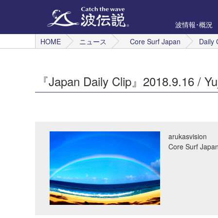
波情報･概況
HOME
ニュース
Core Surf Japan
Daily 
『Japan Daily Clip』2018.9.16 / Yuj
arukasvision
Core Surf 