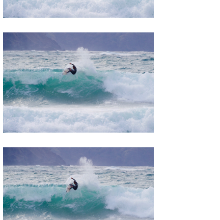
喜納海人
KID
KOBU
KY
MIN
mitz
OYZ
S.K
Soulman
VAGY
waka☆=
YUKI☆