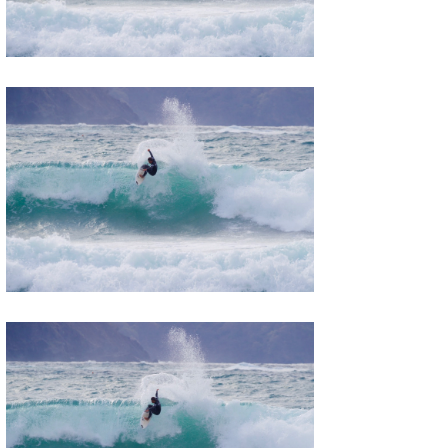
たっちー
ハンマー
まっきー
三輪予報士
小川予報士
上田純子
上條将美
唐澤予報士
SancheZ
ゴン
米山予報士