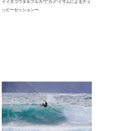
イイダコウタ＆フルカワ”カメ”イサムによるチョ
Core Surf Japan
ッピーセッション〜
メディア
Naoya Kimoto
波伝説アンバサダー/プロライダー
mitsuteru Kamio
SURFMEDIA
波伝説スタッフ
Yasunari Inoue
Colors MAGAZINE
福島寿実子
Yoshiyuki Obata
WAVAL
中浦“JET”章
☆加藤
波伝説
arukasvision
嵯峨明日香
+☆maki☆+
DELTA FORCE SURF
進士剛光
Aichan
CBA Films
田原啓江
chan-U
熊谷素子
植村未来
ECE
NOBUFUKU
G◎Da
大野”MAR”修聖
H