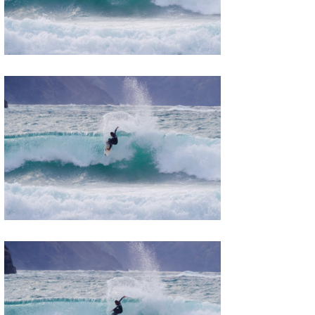
wanda
予報士 hiro.
banpaku
Mr.K
chappy
Romisea