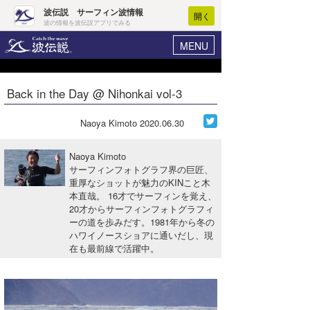
波伝説 サーフィン波情報
開く
波の情報を波伝説アプリでみる
MENU
ニュース
ヘルプ
マイホーム
Back in the Day @ Nihonkai vol-3
Core Surf Japan
ログイン
コンテスト
Naoya Kimoto
2020.06.30
新規会員登録
ファッション/グッズ
Naoya Kimoto
波情報･概況
サーフィンフォトグラフ界の巨匠、
アート＆エンタメ
重厚なショットが魅力のKINこと木
波予想ツール
WAVE HUNTER
本直哉。 16才でサーフィンを覚え、
コラム
20才からサーフィンフォトグラフィ
気象情報
ーの道を歩みだす。1981年から冬の
ハワイノースショアに通いだし、現
トラベル
ニュース
在も最前線で活躍中。
ショップ情報
サーフィンエリアガイド
ショップ情報
ウラナミ
会員メニュー