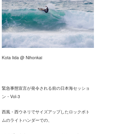
湘南
お知らせ
今月のプレゼント
千葉北
その他
伊豆
ルール＆How to
千葉南
VOTE!
大阪
Kota Iida @ Nihonkai
サーファーズ
四国
沖縄
緊急事態宣言が発令される前の日本海セッショ
ン・Vol-3
西風・西ウネリでサイズアップしたロックボト
ムのライトハンダーでの、
ライター/寄稿メディア