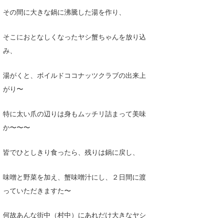
その間に大きな鍋に沸騰した湯を作り、
そこにおとなしくなったヤシ蟹ちゃんを放り込
み、
湯がくと、ボイルドココナッツクラブの出来上
がり〜
特に太い爪の辺りは身もムッチリ詰まって美味
か〜〜〜
皆でひとしきり食ったら、残りは鍋に戻し、
味噌と野菜を加え、蟹味噌汁にし、２日間に渡
っていただきますた〜
何故あんな街中（村中）にあれだけ大きなヤシ