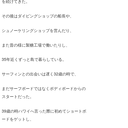
を続けてきた。
wanda
その後はダイビングショップの船長や、
予報士 hiro.
シュノーケリングショップを営んだり、
banpaku
Mr.K
また昔の様に製糖工場で働いたりし、
chappy
35年近くずっと島で暮らしている。
Romisea
サーフィンとの出会いは遅く32歳の時で、
まだサーフボードではなくボディボードからの
スタートだった。
39歳の時ハワイへ言った際に初めてショートボ
ードをゲットし、