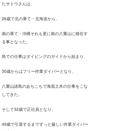
たサトウさんは、
たっちー
26歳で北の果て・北海道から、
ハンマー
まっきー
南の果て・沖縄それも更に南の八重山に移住す
る事となった。
三輪予報士
島での仕事はダイビングのガイドから始まり、
小川予報士
上田純子
30歳からはフリー作業ダイバーとなり、
上條将美
八重山諸島のあちこちで海底土木の仕事をこな
唐澤予報士
してきた。
SancheZ
そして32歳で正社員となり、
ゴン
49歳で引退するまでずっと厳しい作業ダイバー
米山予報士