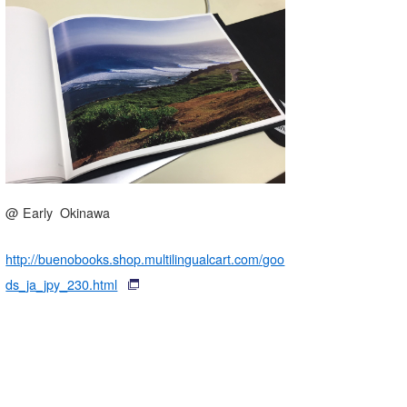
湘南
お知らせ
今月のプレゼント
千葉北
その他
伊豆
ルール＆How to
千葉南
VOTE!
大阪
サーファーズ
四国
@ Early Okinawa
沖縄
http://buenobooks.shop.multilingualcart.com/goo
ds_ja_jpy_230.html
ライター/寄稿メディア