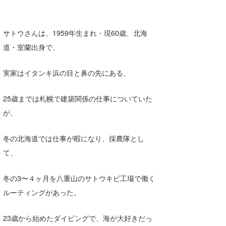
喜納海人
KID
サトウさんは、1959年生まれ・現60歳、北海
KOBU
道・室蘭出身で、
KY
実家はイタンキ浜の目と鼻の先にある。
MIN
mitz
25歳までは札幌で建築関係の仕事についていた
が、
OYZ
S.K
冬の北海道では仕事が暇になり、採農隊とし
て、
Soulman
冬の3〜４ヶ月を八重山のサトウキビ工場で働く
VAGY
ルーティングがあった。
waka☆=
23歳から始めたダイビングで、海が大好きだっ
YUKI☆