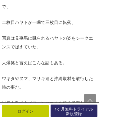
で、
二枚目ハヤトが一瞬で三枚目に転落、
写真は見事馬に蹴られるハヤトの姿をシークエ
ンスで捉えていた。
大爆笑と言えばこんな話もある。
ワキタやヌマ、マサキ達と沖縄取材を敢行した
時の事だ。
当初本島でタイフーンスエルを狙う予定だった
1ヶ月無料トライアル
ログイン
が、
新規登録
台風が急に南シナ海の方へ逃げて行き、