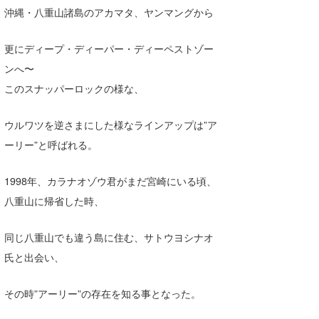
沖縄・八重山諸島のアカマタ、ヤンマングから
Core Surf Japan
メディア
Naoya Kimoto
更にディープ・ディーパー・ディーペストゾー
ンへ〜
波伝説アンバサダー/プロライダー
mitsuteru Kamio
SURFMEDIA
このスナッパーロックの様な、
波伝説スタッフ
Yasunari Inoue
Colors MAGAZINE
福島寿実子
ウルワツを逆さまにした様なラインアップは”ア
Yoshiyuki Obata
WAVAL
中浦“JET”章
☆加藤
波伝説
ーリー”と呼ばれる。
arukasvision
嵯峨明日香
+☆maki☆+
1998年、カラナオゾウ君がまだ宮崎にいる頃、
DELTA FORCE SURF
進士剛光
Aichan
八重山に帰省した時、
CBA Films
田原啓江
chan-U
同じ八重山でも違う島に住む、サトウヨシナオ
熊谷素子
植村未来
ECE
氏と出会い、
NOBUFUKU
G◎Da
その時”アーリー”の存在を知る事となった。
大野”MAR”修聖
H