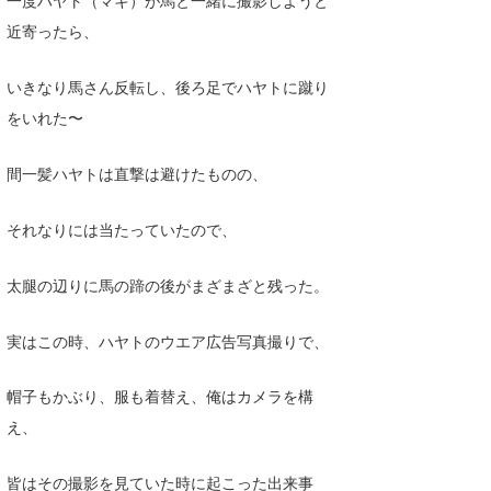
一度ハヤト（マキ）が馬と一緒に撮影しようと
近寄ったら、
いきなり馬さん反転し、後ろ足でハヤトに蹴り
をいれた〜
間一髪ハヤトは直撃は避けたものの、
それなりには当たっていたので、
太腿の辺りに馬の蹄の後がまざまざと残った。
実はこの時、ハヤトのウエア広告写真撮りで、
帽子もかぶり、服も着替え、俺はカメラを構
え、
皆はその撮影を見ていた時に起こった出来事