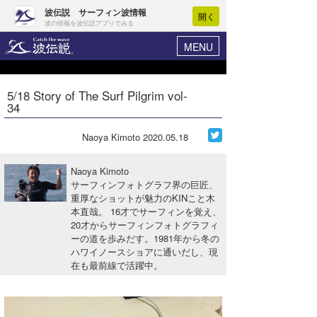
波伝説 サーフィン波情報
開く
波の情報を波伝説アプリでみる
MENU
ニュース
ヘルプ
マイホーム
5/18 Story of The Surf Pilgrim vol-
Core Surf Japan
34
ログイン
コンテスト
新規会員登録
Naoya Kimoto
2020.05.18
ファッション/グッズ
波情報･概況
Naoya Kimoto
アート＆エンタメ
サーフィンフォトグラフ界の巨匠、
波予想ツール
WAVE HUNTER
重厚なショットが魅力のKINこと木
本直哉。 16才でサーフィンを覚え、
コラム
気象情報
20才からサーフィンフォトグラフィ
ーの道を歩みだす。1981年から冬の
トラベル
ニュース
ハワイノースショアに通いだし、現
在も最前線で活躍中。
ショップ情報
サーフィンエリアガイド
ショップ情報
ウラナミ
会員メニュー