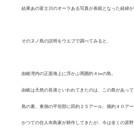
結果あの富士川のオーラある写真が表紙となった経緯が
そのヌノ島の説明をウエブで調べてみると、
由岐湾内の正面海上に浮かぶ周囲約４㎞の島。
由岐は天然の良港といわれてきたのは、この島があって
島の裏、東側の平坦部に田約２５アール、畑約４０アー
かつての住人布島家が耕作してきたが、今は全くの原野