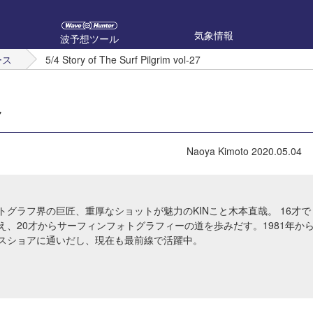
気象情報
波予想ツール
ース
5/4 Story of The Surf Pilgrim vol-27
7
Naoya Kimoto
2020.05.04
トグラフ界の巨匠、重厚なショットが魅力のKINこと木本直哉。 16才で
え、20才からサーフィンフォトグラフィーの道を歩みだす。1981年か
スショアに通いだし、現在も最前線で活躍中。