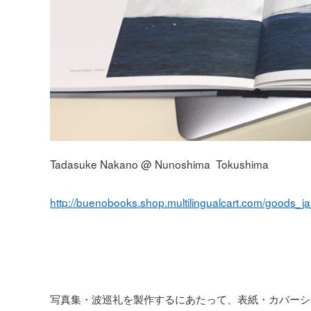
Tadasuke Nakano @ Nunoshima Tokushima
http://buenobooks.shop.multilingualcart.com/goods_j
写真集・波巡礼を製作するにあたって、表紙・カバーシ