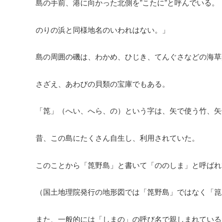
島の手前、港に向かった北側を”こたに”と呼んでいる。
のりの浜と同様地名のいわれはない。」
島の周囲の磯は、わかめ、ひじき、てんぐさなどの海草
さざえ、あわびの貝類の宝庫でもある。
「箆」（へい、へら、の）という字は、矢で使う竹、矢
昔、この島にたくさん自生し、利用されていた。
このことから「箆野島」と書いて「ののしま」と呼ばれ
（国土地理院発行の地形図では「箆野島」ではなく「箟
また、一般的には「しまの」の呼び名で親しまれている