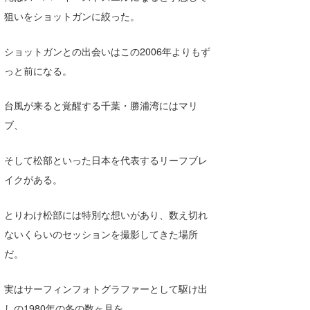
狙いをショットガンに絞った。
たっちー
ハンマー
ショットガンとの出会いはこの2006年よりもず
っと前になる。
まっきー
三輪予報士
台風が来ると覚醒する千葉・勝浦湾にはマリ
ブ、
小川予報士
そして松部といった日本を代表するリーフブレ
上田純子
イクがある。
上條将美
とりわけ松部には特別な想いがあり、数え切れ
唐澤予報士
ないくらいのセッションを撮影してきた場所
SancheZ
だ。
ゴン
実はサーフィンフォトグラファーとして駆け出
米山予報士
しの1980年の冬の数ヶ月を、