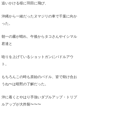
追いかける様に羽田に飛び、
沖縄から一緒だったヌマジリの車で千葉に向か
った。
朝一の霧が晴れ、午後からタコさんやイシマル
君達と
唸りを上げているショットガンにパドルアウ
ト。
もちろんこの時も原始のパドル、皆で助け合お
うね〜は暗黙の了解だった。
沖に着くとやはり手強いダブルアップ・トリプ
ルアップが大炸裂〜〜〜