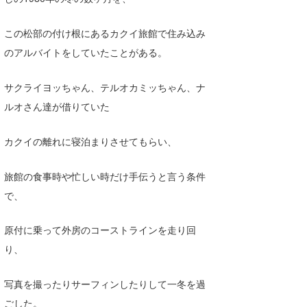
wanda
この松部の付け根にあるカクイ旅館で住み込み
予報士 hiro.
のアルバイトをしていたことがある。
banpaku
サクライヨッちゃん、テルオカミッちゃん、ナ
Mr.K
ルオさん達が借りていた
chappy
カクイの離れに寝泊まりさせてもらい、
Romisea
旅館の食事時や忙しい時だけ手伝うと言う条件
で、
原付に乗って外房のコーストラインを走り回
り、
写真を撮ったりサーフィンしたりして一冬を過
ごした。