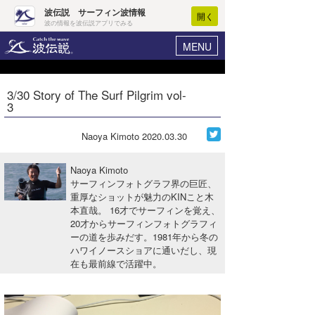
波伝説 サーフィン波情報
開く
波の情報を波伝説アプリでみる
MENU
ニュース
ヘルプ
マイホーム
3/30 Story of The Surf Pilgrim vol-
Core Surf Japan
3
ログイン
コンテスト
新規会員登録
Naoya Kimoto
2020.03.30
ファッション/グッズ
波情報･概況
Naoya Kimoto
アート＆エンタメ
サーフィンフォトグラフ界の巨匠、
波予想ツール
WAVE HUNTER
重厚なショットが魅力のKINこと木
本直哉。 16才でサーフィンを覚え、
コラム
気象情報
20才からサーフィンフォトグラフィ
ーの道を歩みだす。1981年から冬の
トラベル
ニュース
ハワイノースショアに通いだし、現
在も最前線で活躍中。
ショップ情報
サーフィンエリアガイド
ショップ情報
ウラナミ
会員メニュー