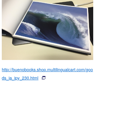
湘南
お知らせ
今月のプレゼント
千葉北
その他
伊豆
ルール＆How to
千葉南
VOTE!
大阪
サーファーズ
四国
http://buenobooks.shop.multilingualcart.com/goo
ds_ja_jpy_230.html
沖縄
ライター/寄稿メディア