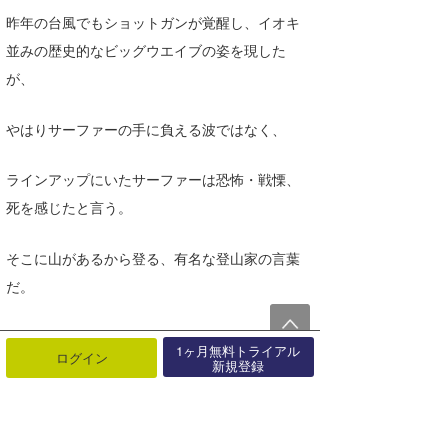
昨年の台風でもショットガンが覚醒し、イオキ
並みの歴史的なビッグウエイブの姿を現した
が、
やはりサーファーの手に負える波ではなく、
ラインアップにいたサーファーは恐怖・戦慄、
死を感じたと言う。
そこに山があるから登る、有名な登山家の言葉
だ。
そこに波があるからパドルアウトする、
1ヶ月無料トライアル
ログイン
新規登録
それが難しい波であればあるほど、サーファー
のパッションを駆り立てるってもんだ。