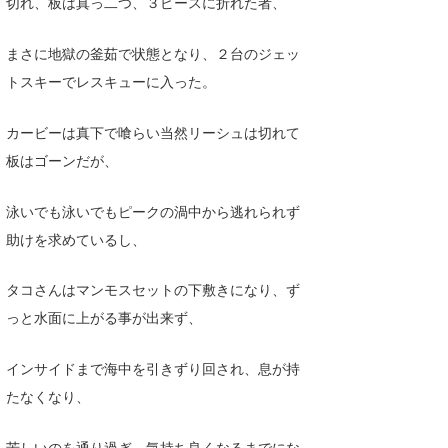
切れ、板は真っ二つ、３ピースに折れた者、
まさに地獄の釜茹で状態となり、２台のジェッ
トスキーでレスキューに入った。
カービーは真下で喰らい当然リーシュは切れて
板はゴーンだが、
泳いでも泳いでもピークの渦中から逃れられず
助けを求めているし、
タコさんはマンモスセットの下敷きになり、ず
っと水面に上がる事が出来ず、
インサイドまで海中を引きずり回され、息が持
たなくなり、
苦しいのを通り過ぎ、気持ち良くなるまでにな