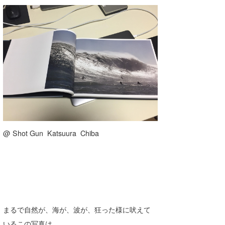
Core Surf Japan
メディア
Naoya Kimoto
波伝説アンバサダー/プロライダー
mitsuteru Kamio
SURFMEDIA
波伝説スタッフ
Yasunari Inoue
Colors MAGAZINE
福島寿実子
Yoshiyuki Obata
WAVAL
中浦“JET”章
☆加藤
波伝説
arukasvision
嵯峨明日香
+☆maki☆+
@ Shot Gun Katsuura Chiba
DELTA FORCE SURF
進士剛光
Aichan
CBA Films
田原啓江
chan-U
熊谷素子
植村未来
ECE
NOBUFUKU
G◎Da
まるで自然が、海が、波が、狂った様に吠えて
大野”MAR”修聖
H
いるこの写真は、