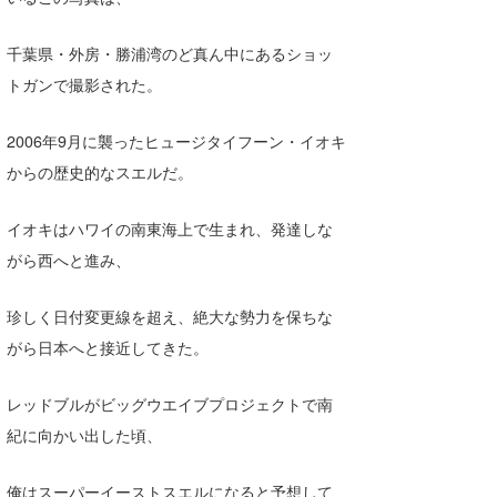
喜納海人
KID
千葉県・外房・勝浦湾のど真ん中にあるショッ
KOBU
トガンで撮影された。
KY
2006年9月に襲ったヒュージタイフーン・イオキ
MIN
からの歴史的なスエルだ。
mitz
イオキはハワイの南東海上で生まれ、発達しな
OYZ
がら西へと進み、
S.K
珍しく日付変更線を超え、絶大な勢力を保ちな
Soulman
がら日本へと接近してきた。
VAGY
レッドブルがビッグウエイブプロジェクトで南
紀に向かい出した頃、
waka☆=
YUKI☆
俺はスーパーイーストスエルになると予想して