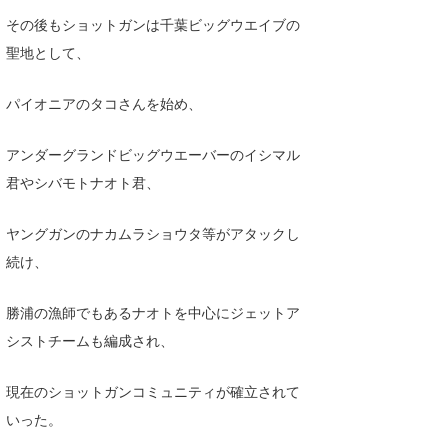
その後もショットガンは千葉ビッグウエイブの
聖地として、
パイオニアのタコさんを始め、
アンダーグランドビッグウエーバーのイシマル
君やシバモトナオト君、
ヤングガンのナカムラショウタ等がアタックし
続け、
勝浦の漁師でもあるナオトを中心にジェットア
シストチームも編成され、
現在のショットガンコミュニティが確立されて
いった。