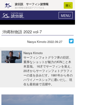
波伝説 サーフィン波情報
開く
波の情報を波伝説アプリでみる
MENU
ニュース
ヘルプ
マイホーム
沖縄秋物語 2022 vol-7
Core Surf Japan
ログイン
コンテスト
Naoya Kimoto
2022.09.27
新規会員登録
ファッション/グッズ
Naoya Kimoto
波情報･概況
サーフィンフォトグラフ界の巨匠、
アート＆エンタメ
重厚なショットが魅力のKINこと木
波予想ツール
WAVE HUNTER
本直哉。 16才でサーフィンを覚え、
コラム
20才からサーフィンフォトグラフィ
気象情報
ーの道を歩みだす。1981年から冬の
ハワイノースショアに通いだし、現
トラベル
ニュース
在も最前線で活躍中。
ショップ情報
サーフィンエリアガイド
ショップ情報
ウラナミ
会員メニュー