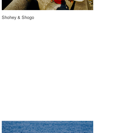
たっちー
Shohey & Shogo
ハンマー
まっきー
三輪予報士
小川予報士
上田純子
上條将美
唐澤予報士
SancheZ
ゴン
米山予報士