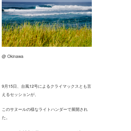
湘南
お知らせ
今月のプレゼント
千葉北
その他
伊豆
ルール＆How to
千葉南
VOTE!
大阪
@ Okinawa
サーファーズ
四国
沖縄
9月15日、台風12号によるクライマックスとも言
えるセッションが、
このサヌールの様なライトハンダーで展開され
た。
ライター/寄稿メディア