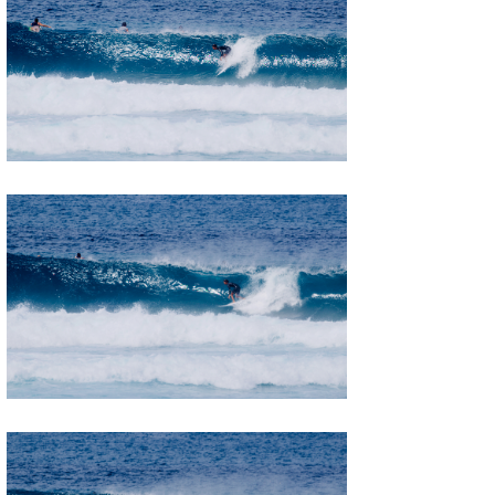
wanda
予報士 hiro.
banpaku
Mr.K
chappy
Romisea