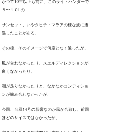
かつて10年以上も前に、このライトハンダーで
Core Surf Japan
８〜１０ftの
メディア
Naoya Kimoto
サンセット、いやタヒチ・マラアの様な波に遭
波伝説アンバサダー/プロライダー
mitsuteru Kamio
SURFMEDIA
遇したことがある。
波伝説スタッフ
Yasunari Inoue
Colors MAGAZINE
福島寿実子
その後、そのイメージで何度となく通ったが、
Yoshiyuki Obata
WAVAL
中浦“JET”章
☆加藤
波伝説
風が合わなかったり、スエルディレクションが
arukasvision
嵯峨明日香
+☆maki☆+
良くなかったり、
DELTA FORCE SURF
進士剛光
Aichan
潮が足りなかったりと、なかなかコンディショ
CBA Films
田原啓江
chan-U
ンが噛み合わなかったが、
熊谷素子
植村未来
ECE
今回、台風14号の影響なのか風が合致し、前回
NOBUFUKU
G◎Da
ほどのサイズではなかったが、
大野”MAR”修聖
H