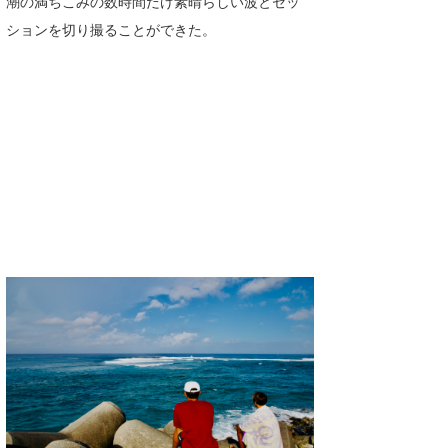
潮の満ちこみの数時間だけ素晴らしい波とセッ
喜納海人
KID
ションを切り撮ることができた。
KOBU
KY
MIN
mitz
OYZ
S.K
Soulman
VAGY
waka☆=
YUKI☆