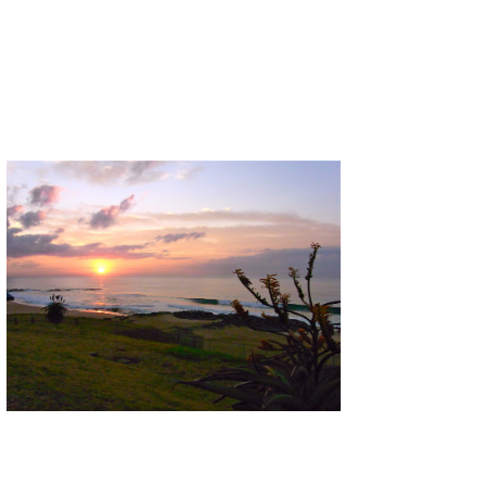
Core Surf Japan
メディア
Naoya Kimoto
波伝説アンバサダー/プロライダー
mitsuteru Kamio
SURFMEDIA
波伝説スタッフ
Yasunari Inoue
Colors MAGAZINE
福島寿実子
Yoshiyuki Obata
WAVAL
中浦“JET”章
☆加藤
波伝説
arukasvision
嵯峨明日香
+☆maki☆+
DELTA FORCE SURF
進士剛光
Aichan
CBA Films
田原啓江
chan-U
熊谷素子
植村未来
ECE
NOBUFUKU
G◎Da
大野”MAR”修聖
H