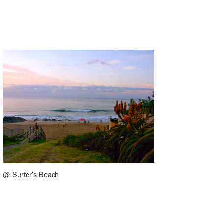
喜納海人
KID
KOBU
KY
MIN
mitz
OYZ
S.K
Soulman
VAGY
@ Surfer’s Beach
waka☆=
YUKI☆