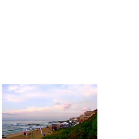
wanda
予報士 hiro.
banpaku
Mr.K
chappy
Romisea