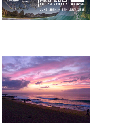
湘南
お知らせ
今月のプレゼント
千葉北
その他
伊豆
ルール＆How to
千葉南
VOTE!
大阪
サーファーズ
四国
沖縄
ライター/寄稿メディア