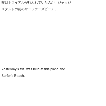
昨日トライアルが行われていたのが、ジャッジ
たっちー
スタンドの前のサーファーズビーチ。
ハンマー
まっきー
三輪予報士
小川予報士
上田純子
上條将美
Yesterday’s trial was held at this place, the
唐澤予報士
Surfer’s Beach.
SancheZ
ゴン
米山予報士