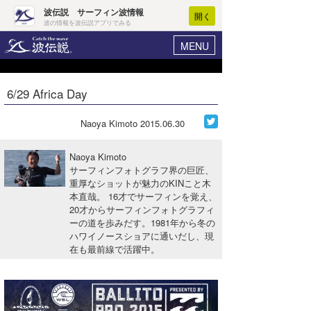
波伝説 サーフィン波情報
開く
波の情報を波伝説アプリでみる
MENU
ニュース
ヘルプ
マイホーム
6/29 Africa Day
Core Surf Japan
ログイン
コンテスト
Naoya Kimoto
2015.06.30
新規会員登録
ファッション/グッズ
Naoya Kimoto
波情報･概況
サーフィンフォトグラフ界の巨匠、
アート＆エンタメ
重厚なショットが魅力のKINこと木
波予想ツール
WAVE HUNTER
本直哉。 16才でサーフィンを覚え、
コラム
20才からサーフィンフォトグラフィ
気象情報
ーの道を歩みだす。1981年から冬の
ハワイノースショアに通いだし、現
トラベル
ニュース
在も最前線で活躍中。
ショップ情報
サーフィンエリアガイド
ショップ情報
ウラナミ
会員メニュー