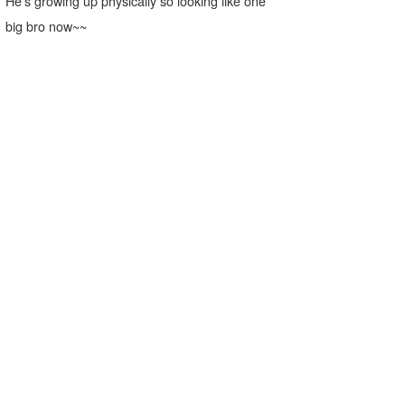
He’s growing up physically so looking like one
big bro now~~