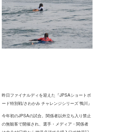
湘南
お知らせ
今月のプレゼント
千葉北
その他
伊豆
ルール＆How to
千葉南
VOTE!
大阪
サーファーズ
四国
沖縄
昨日ファイナルディを迎えた『JPSAショートボ
ード特別戦/さわかみ チャレンジシリーズ 鴨川』
今年初のJPSAの試合。関係者以外立ち入り禁止
の無観客で開催され、選手・メディア・関係者
ライター/寄稿メディア