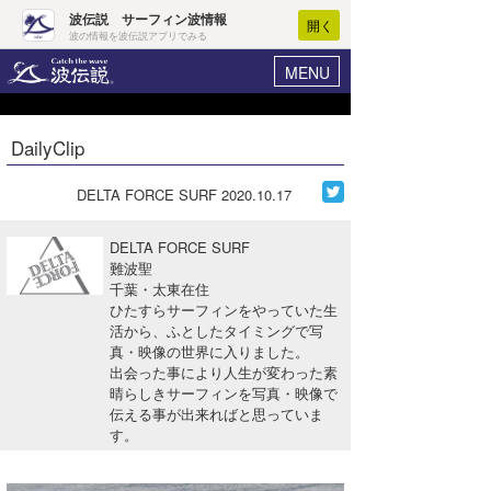
波伝説 サーフィン波情報
開く
波の情報を波伝説アプリでみる
MENU
ニュース
ヘルプ
マイホーム
DailyClip
Core Surf Japan
ログイン
コンテスト
DELTA FORCE SURF
2020.10.17
新規会員登録
ファッション/グッズ
DELTA FORCE SURF
波情報･概況
難波聖
アート＆エンタメ
千葉・太東在住
波予想ツール
WAVE HUNTER
ひたすらサーフィンをやっていた生
コラム
活から、ふとしたタイミングで写
気象情報
真・映像の世界に入りました。
出会った事により人生が変わった素
トラベル
ニュース
晴らしきサーフィンを写真・映像で
伝える事が出来ればと思っていま
ショップ情報
サーフィンエリアガイド
す。
ショップ情報
ウラナミ
会員メニュー