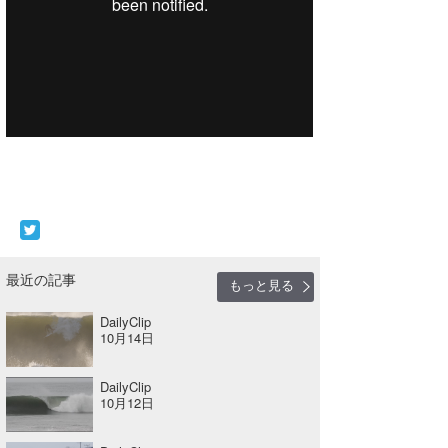
喜納海人
KID
KOBU
KY
MIN
mitz
OYZ
S.K
最近の記事
もっと見る
Soulman
DailyClip
10月14日
VAGY
DailyClip
waka☆=
10月12日
YUKI☆