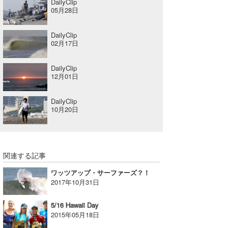
DailyClip
05月28日
たっちー
DailyClip
ハンマー
02月17日
まっきー
DailyClip
12月01日
三輪予報士
小川予報士
DailyClip
10月20日
上田純子
上條将美
関連する記事
唐澤予報士
ワッツアップ・サーファーズ？！
SancheZ
2017年10月31日
ゴン
5/16 Hawaii Day
2015年05月18日
米山予報士