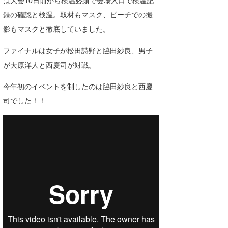
は大会10日前から検温必須で会場入口で検温記
Core Surf Japan
録の確認と検温。取材もマスク、ビーチでの撮
影もマスクと徹底していました。
メディア
Naoya Kimoto
ファイナルは女子が松田詩野と脇田紗良、男子
波伝説アンバサダー/プロライダー
mitsuteru Kamio
SURFMEDIA
が大原洋人と西慶司が対戦。
波伝説スタッフ
Yasunari Inoue
Colors MAGAZINE
福島寿実子
今年初のイベントを制したのは脇田紗良と西慶
Yoshiyuki Obata
WAVAL
中浦“JET”章
☆加藤
波伝説
司でした！！
arukasvision
嵯峨明日香
+☆maki☆+
DELTA FORCE SURF
進士剛光
Aichan
CBA Films
田原啓江
chan-U
熊谷素子
植村未来
ECE
NOBUFUKU
G◎Da
大野”MAR”修聖
H