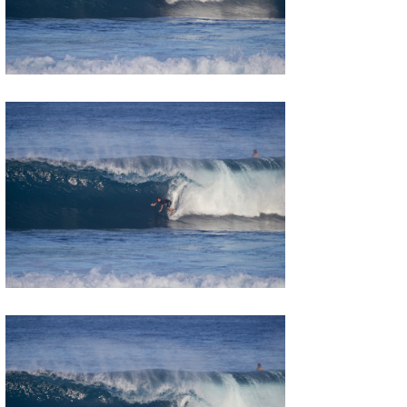
たっちー
ハンマー
まっきー
三輪予報士
小川予報士
上田純子
上條将美
唐澤予報士
SancheZ
ゴン
米山予報士