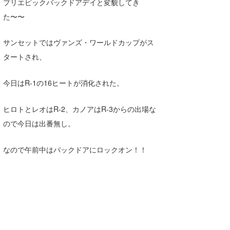
プリエピックバックドアデイと変貌してき
Core Surf Japan
た〜〜
メディア
Naoya Kimoto
サンセットではヴァンズ・ワールドカップがス
波伝説アンバサダー/プロライダー
mitsuteru Kamio
SURFMEDIA
タートされ、
波伝説スタッフ
Yasunari Inoue
Colors MAGAZINE
福島寿実子
今日はR-1の16ヒートが消化された。
Yoshiyuki Obata
WAVAL
中浦“JET”章
☆加藤
波伝説
ヒロトとレオはR-2、カノアはR-3からの出場な
arukasvision
嵯峨明日香
+☆maki☆+
ので今日は出番無し。
DELTA FORCE SURF
進士剛光
Aichan
なので午前中はバックドアにロックオン！！
CBA Films
田原啓江
chan-U
熊谷素子
植村未来
ECE
NOBUFUKU
G◎Da
大野”MAR”修聖
H