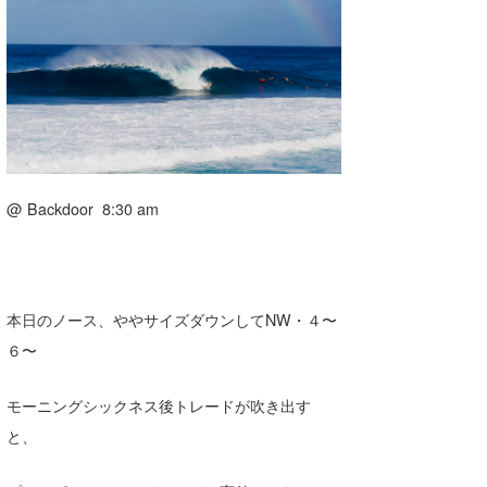
湘南
お知らせ
今月のプレゼント
千葉北
その他
伊豆
ルール＆How to
千葉南
VOTE!
大阪
@ Backdoor 8:30 am
サーファーズ
四国
沖縄
本日のノース、ややサイズダウンしてNW・４〜
６〜
モーニングシックネス後トレードが吹き出す
と、
ライター/寄稿メディア