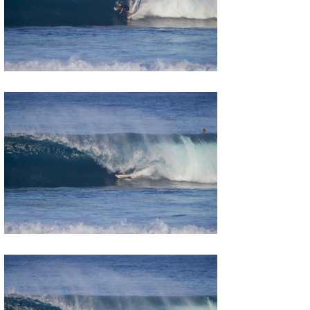
wanda
予報士 hiro.
banpaku
Mr.K
chappy
Romisea