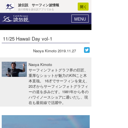
波伝説 サーフィン波情報
開く
波の情報を波伝説アプリでみる
MENU
ニュース
ヘルプ
マイホーム
11/25 Hawaii Day vol-1
Core Surf Japan
ログイン
コンテスト
Naoya Kimoto
2019.11.27
新規会員登録
ファッション/グッズ
Naoya Kimoto
波情報･概況
サーフィンフォトグラフ界の巨匠、
アート＆エンタメ
重厚なショットが魅力のKINこと木
波予想ツール
WAVE HUNTER
本直哉。 16才でサーフィンを覚え、
コラム
20才からサーフィンフォトグラフィ
気象情報
ーの道を歩みだす。1981年から冬の
ハワイノースショアに通いだし、現
トラベル
ニュース
在も最前線で活躍中。
ショップ情報
サーフィンエリアガイド
ショップ情報
ウラナミ
会員メニュー