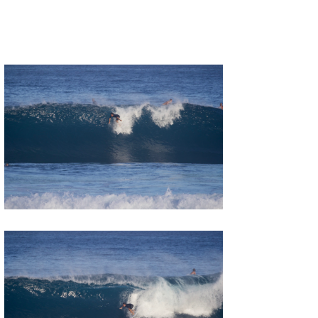
喜納海人
KID
KOBU
KY
MIN
mitz
OYZ
S.K
Soulman
VAGY
waka☆=
YUKI☆