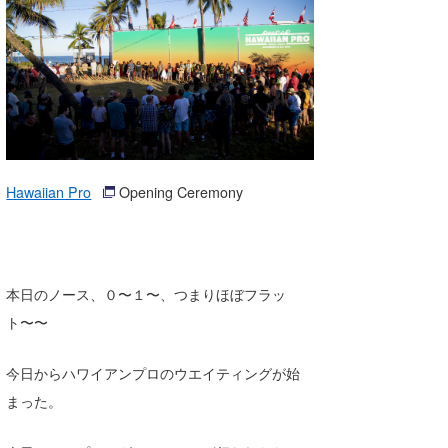
湘南
お知らせ
今月のプレゼント
千葉北
その他
伊豆
ルール＆How to
千葉南
VOTE!
大阪
Hawaiian Pro
Opening Ceremony
サーファーズ
四国
沖縄
本日のノース、０〜１〜、つまりほぼフラッ
ト〜〜
今日からハワイアンプロのウエイティングが始
まった。
ライター/寄稿メディア