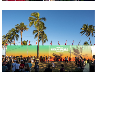
wanda
予報士 hiro.
banpaku
Mr.K
chappy
Romisea