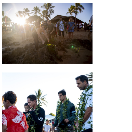
たっちー
ハンマー
まっきー
三輪予報士
小川予報士
上田純子
上條将美
唐澤予報士
SancheZ
ゴン
米山予報士