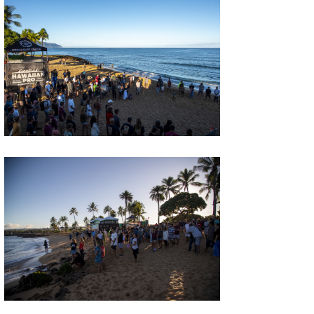
喜納海人
KID
KOBU
KY
MIN
mitz
OYZ
S.K
Soulman
VAGY
waka☆=
YUKI☆