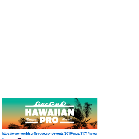
https://www.worldsurfleague.com/events/2019/mqs/3171/hawa