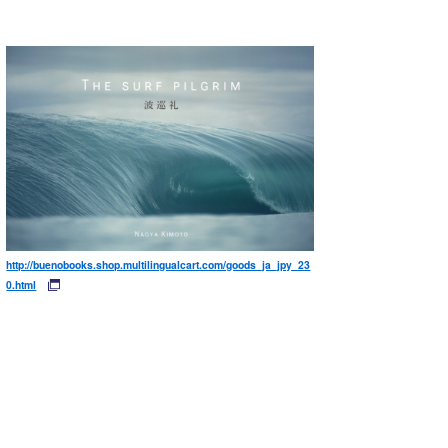
http://buenobooks.shop.multilingualcart.com/goods_ja_jpy_23
0.html