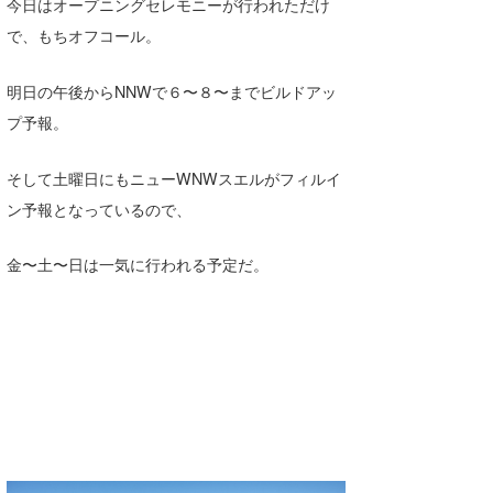
今日はオープニングセレモニーが行われただけ
Core Surf Japan
で、もちオフコール。
メディア
Naoya Kimoto
明日の午後からNNWで６〜８〜までビルドアッ
波伝説アンバサダー/プロライダー
mitsuteru Kamio
SURFMEDIA
プ予報。
波伝説スタッフ
Yasunari Inoue
Colors MAGAZINE
福島寿実子
そして土曜日にもニューWNWスエルがフィルイ
Yoshiyuki Obata
WAVAL
中浦“JET”章
☆加藤
波伝説
ン予報となっているので、
arukasvision
嵯峨明日香
+☆maki☆+
金〜土〜日は一気に行われる予定だ。
DELTA FORCE SURF
進士剛光
Aichan
CBA Films
田原啓江
chan-U
熊谷素子
植村未来
ECE
NOBUFUKU
G◎Da
大野”MAR”修聖
H