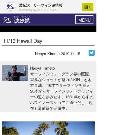
波伝説 サーフィン波情報
開く
波の情報を波伝説アプリでみる
MENU
ニュース
ヘルプ
マイホーム
11/13 Hawaii Day
Core Surf Japan
ログイン
コンテスト
Naoya Kimoto
2019.11.15
新規会員登録
ファッション/グッズ
Naoya Kimoto
波情報･概況
サーフィンフォトグラフ界の巨匠、
アート＆エンタメ
重厚なショットが魅力のKINこと木
波予想ツール
WAVE HUNTER
本直哉。 16才でサーフィンを覚え、
コラム
20才からサーフィンフォトグラフィ
気象情報
ーの道を歩みだす。1981年から冬の
ハワイノースショアに通いだし、現
トラベル
ニュース
在も最前線で活躍中。
ショップ情報
サーフィンエリアガイド
ショップ情報
ウラナミ
会員メニュー