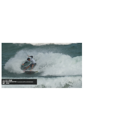
喜納海人
KID
KOBU
KY
MIN
mitz
OYZ
S.K
Soulman
VAGY
waka☆=
YUKI☆