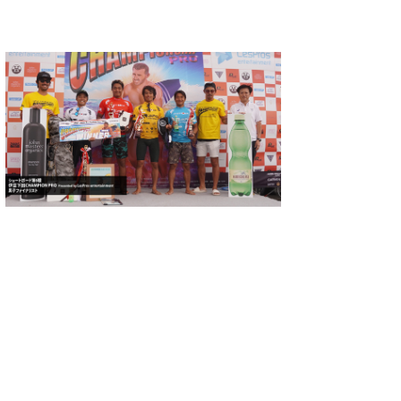
たっちー
ハンマー
まっきー
三輪予報士
小川予報士
上田純子
上條将美
唐澤予報士
SancheZ
ゴン
米山予報士