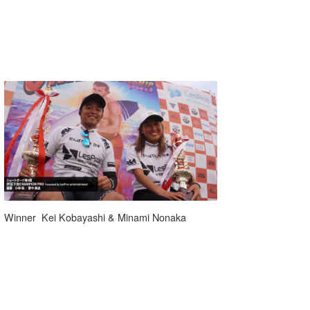
Core Surf Japan
メディア
Naoya Kimoto
波伝説アンバサダー/プロライダー
mitsuteru Kamio
SURFMEDIA
波伝説スタッフ
Yasunari Inoue
Colors MAGAZINE
福島寿実子
Yoshiyuki Obata
WAVAL
中浦“JET”章
☆加藤
波伝説
arukasvision
嵯峨明日香
+☆maki☆+
DELTA FORCE SURF
進士剛光
Aichan
CBA Films
田原啓江
chan-U
Winner Kei Kobayashi & Minami Nonaka
熊谷素子
植村未来
ECE
NOBUFUKU
G◎Da
大野”MAR”修聖
H