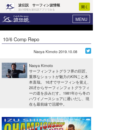
波伝説 サーフィン波情報
開く
波の情報を波伝説アプリでみる
MENU
ニュース
ヘルプ
マイホーム
10/6 Comp Repo
Core Surf Japan
ログイン
コンテスト
Naoya Kimoto
2019.10.08
新規会員登録
ファッション/グッズ
Naoya Kimoto
波情報･概況
サーフィンフォトグラフ界の巨匠、
アート＆エンタメ
重厚なショットが魅力のKINこと木
波予想ツール
WAVE HUNTER
本直哉。 16才でサーフィンを覚え、
コラム
20才からサーフィンフォトグラフィ
気象情報
ーの道を歩みだす。1981年から冬の
ハワイノースショアに通いだし、現
トラベル
ニュース
在も最前線で活躍中。
ショップ情報
サーフィンエリアガイド
ショップ情報
ウラナミ
会員メニュー