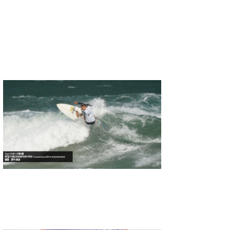
wanda
予報士 hiro.
banpaku
Mr.K
chappy
Romisea