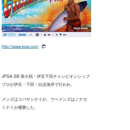
湘南
お知らせ
今月のプレゼント
千葉北
その他
伊豆
ルール＆How to
千葉南
VOTE!
http://www.jpsa.com
大阪
サーファーズ
四国
JPSA SB 第６戦・伊豆下田チャンピオンシップ
沖縄
プロが伊豆・下田・白浜海岸で行われ、
メンズはコバヤシケイが、ウーメンズはノナカ
ミナミが優勝した。
ライター/寄稿メディア