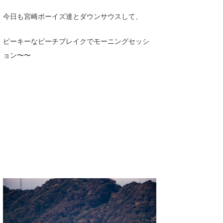
Yasunari Inoue
Colors MAGAZINE
福島寿実子
今日も宮崎ボーイズ達とダウンサウスして、
Yoshiyuki Obata
WAVAL
中浦“JET”章
☆加藤
波伝説
ピーキーなビーチブレイクでモーニングセッシ
arukasvision
嵯峨明日香
+☆maki☆+
ョン〜〜
DELTA FORCE SURF
進士剛光
Aichan
CBA Films
田原啓江
chan-U
熊谷素子
植村未来
ECE
NOBUFUKU
G◎Da
大野”MAR”修聖
H
喜納海人
KID
KOBU
KY