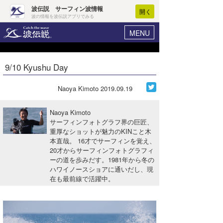
波伝説 サーフィン波情報
開く
波の情報を波伝説アプリでみる
MENU
ニュース
ヘルプ
マイホーム
9/10 Kyushu Day
Core Surf Japan
ログイン
コンテスト
Naoya Kimoto
2019.09.19
新規会員登録
ファッション/グッズ
Naoya Kimoto
波情報･概況
サーフィンフォトグラフ界の巨匠、
アート＆エンタメ
重厚なショットが魅力のKINこと木
波予想ツール
WAVE HUNTER
本直哉。 16才でサーフィンを覚え、
コラム
20才からサーフィンフォトグラフィ
気象情報
ーの道を歩みだす。1981年から冬の
ハワイノースショアに通いだし、現
トラベル
ニュース
在も最前線で活躍中。
ショップ情報
サーフィンエリアガイド
ショップ情報
ウラナミ
会員メニュー