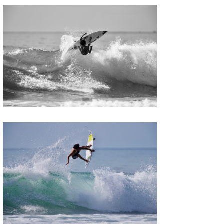
Mr.K
chappy
Romisea