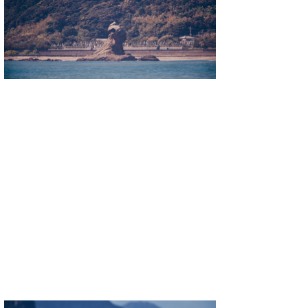
MIN
mitz
OYZ
S.K
Soulman
VAGY
waka☆=
YUKI☆
たっちー
ハンマー
まっきー