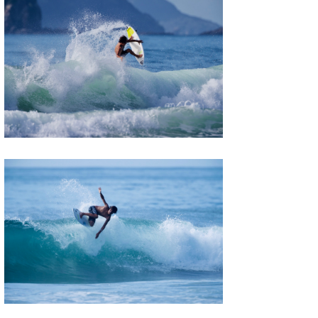
三輪予報士
小川予報士
上田純子
上條将美
唐澤予報士
SancheZ
ゴン
米山予報士
wanda
予報士 hiro.
banpaku