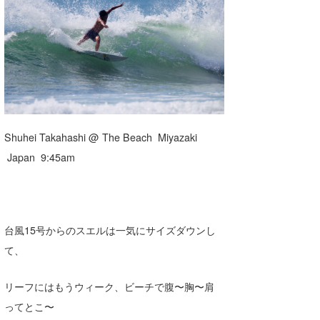
湘南
お知らせ
今月のプレゼント
千葉北
その他
伊豆
ルール＆How to
千葉南
VOTE!
大阪
Shuhei Takahashi @ The Beach Miyazaki
サーファーズ
Japan 9:45am
四国
沖縄
ライター/寄稿メディア
台風15号からのスエルは一気にサイズダウンし
Core Surf Japan
て、
メディア
Naoya Kimoto
リーフにはもうウィーク、ビーチで腹〜胸〜肩
波伝説アンバサダー/プロライダー
mitsuteru Kamio
SURFMEDIA
ってとこ〜
波伝説スタッフ