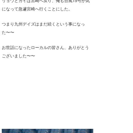
リョウとガイは宮崎へ戻り、俺も台風15号が気
喜納海人
KID
になって急遽宮崎へ行くことにした。
KOBU
つまり九州デイズはまだ続くという事になっ
KY
た〜〜
MIN
お世話になったローカルの皆さん、ありがとう
ございました〜〜
mitz
OYZ
S.K
Soulman
VAGY
waka☆=
YUKI☆