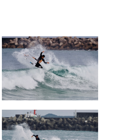
wanda
予報士 hiro.
banpaku
Mr.K
chappy
Romisea