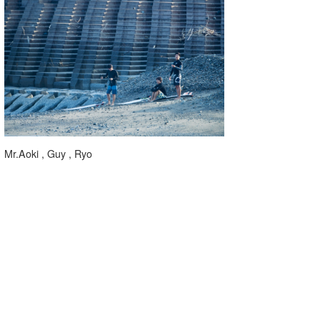
たっちー
ハンマー
まっきー
三輪予報士
小川予報士
Mr.Aoki , Guy , Ryo
上田純子
上條将美
唐澤予報士
SancheZ
ゴン
米山予報士