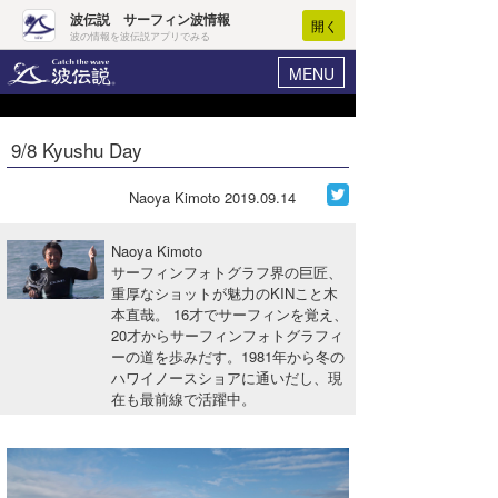
波伝説 サーフィン波情報
開く
波の情報を波伝説アプリでみる
MENU
ニュース
ヘルプ
マイホーム
9/8 Kyushu Day
Core Surf Japan
ログイン
コンテスト
Naoya Kimoto
2019.09.14
新規会員登録
ファッション/グッズ
Naoya Kimoto
波情報･概況
サーフィンフォトグラフ界の巨匠、
アート＆エンタメ
重厚なショットが魅力のKINこと木
波予想ツール
WAVE HUNTER
本直哉。 16才でサーフィンを覚え、
コラム
20才からサーフィンフォトグラフィ
気象情報
ーの道を歩みだす。1981年から冬の
ハワイノースショアに通いだし、現
トラベル
ニュース
在も最前線で活躍中。
ショップ情報
サーフィンエリアガイド
ショップ情報
ウラナミ
会員メニュー