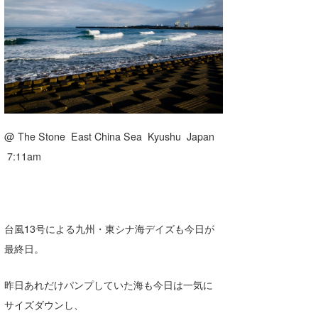
湘南
お知らせ
今月のプレゼント
千葉北
その他
伊豆
ルール＆How to
千葉南
VOTE!
大阪
@ The Stone East China Sea Kyushu Japan
サーファーズ
7:11am
四国
沖縄
台風13号による九州・東シナ海デイズも今日が
最終日。
昨日あれだけパンプしていた海も今日は一気に
サイズダウンし、
ライター/寄稿メディア