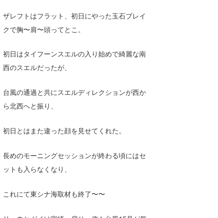
Core Surf Japan
ザレフトはフラット、初日にやった玉石ブレイ
クで胸〜肩〜頭ってとこ。
メディア
Naoya Kimoto
波伝説アンバサダー/プロライダー
mitsuteru Kamio
SURFMEDIA
初日はタイフーンスエルの入り始めで綺麗な南
西のスエルだったが、
波伝説スタッフ
Yasunari Inoue
Colors MAGAZINE
福島寿実子
Yoshiyuki Obata
WAVAL
中浦“JET”章
☆加藤
波伝説
台風の通過と共にスエルディレクションが西か
ら北西へと振り、
arukasvision
嵯峨明日香
+☆maki☆+
初日とはまた違った顔を見せてくれた。
DELTA FORCE SURF
進士剛光
Aichan
CBA Films
田原啓江
chan-U
長めのモーニングセッションが終わる頃にはセ
ットも入らなくなり、
熊谷素子
植村未来
ECE
NOBUFUKU
G◎Da
これにて東シナ海取材も終了〜〜
大野”MAR”修聖
H