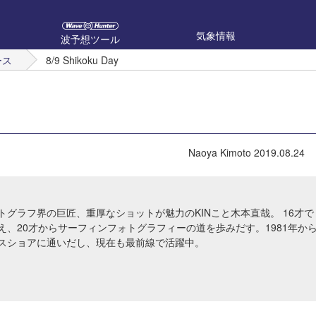
気象情報
波予想ツール
ース
8/9 Shikoku Day
Naoya Kimoto
2019.08.24
トグラフ界の巨匠、重厚なショットが魅力のKINこと木本直哉。 16才で
え、20才からサーフィンフォトグラフィーの道を歩みだす。1981年か
スショアに通いだし、現在も最前線で活躍中。