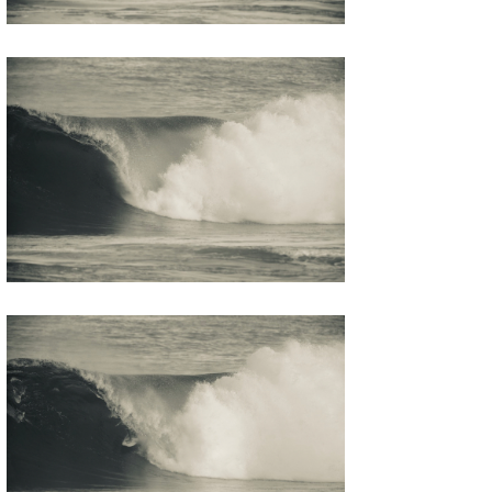
wanda
予報士 hiro.
banpaku
Mr.K
chappy
Romisea