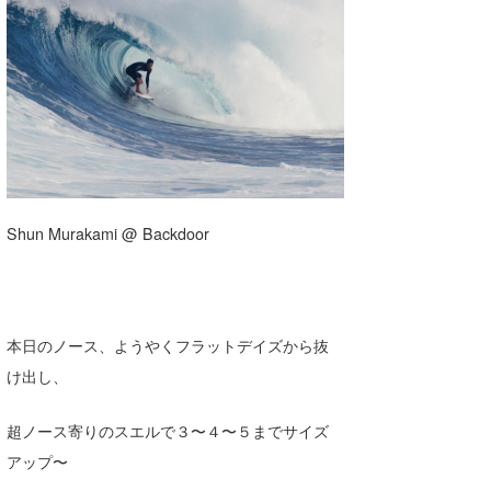
湘南
お知らせ
今月のプレゼント
千葉北
その他
伊豆
ルール＆How to
千葉南
VOTE!
大阪
サーファーズ
Shun Murakami @ Backdoor
四国
沖縄
本日のノース、ようやくフラットデイズから抜
け出し、
超ノース寄りのスエルで３〜４〜５までサイズ
アップ〜
ライター/寄稿メディア