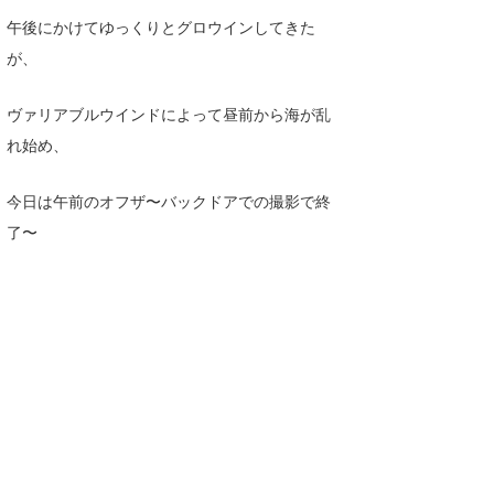
Core Surf Japan
午後にかけてゆっくりとグロウインしてきた
が、
メディア
Naoya Kimoto
波伝説アンバサダー/プロライダー
ヴァリアブルウインドによって昼前から海が乱
mitsuteru Kamio
SURFMEDIA
れ始め、
波伝説スタッフ
Yasunari Inoue
Colors MAGAZINE
福島寿実子
今日は午前のオフザ〜バックドアでの撮影で終
Yoshiyuki Obata
WAVAL
中浦“JET”章
☆加藤
波伝説
了〜
arukasvision
嵯峨明日香
+☆maki☆+
DELTA FORCE SURF
進士剛光
Aichan
CBA Films
田原啓江
chan-U
熊谷素子
植村未来
ECE
NOBUFUKU
G◎Da
大野”MAR”修聖
H