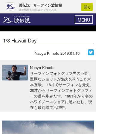
波伝説 サーフィン波情報
開く
波の情報を波伝説アプリでみる
MENU
ニュース
ヘルプ
マイホーム
1/8 Hawaii Day
Core Surf Japan
ログイン
コンテスト
Naoya Kimoto
2019.01.10
新規会員登録
ファッション/グッズ
Naoya Kimoto
波情報･概況
サーフィンフォトグラフ界の巨匠、
アート＆エンタメ
重厚なショットが魅力のKINこと木
波予想ツール
WAVE HUNTER
本直哉。 16才でサーフィンを覚え、
コラム
20才からサーフィンフォトグラフィ
気象情報
ーの道を歩みだす。1981年から冬の
ハワイノースショアに通いだし、現
トラベル
ニュース
在も最前線で活躍中。
ショップ情報
サーフィンエリアガイド
ショップ情報
ウラナミ
会員メニュー