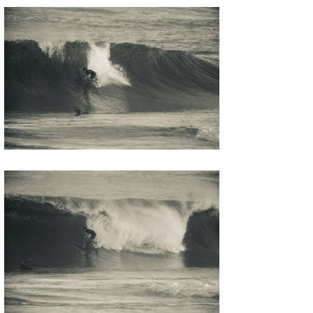
喜納海人
KID
KOBU
KY
MIN
mitz
OYZ
S.K
Soulman
VAGY
waka☆=
YUKI☆