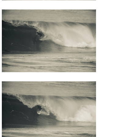
たっちー
ハンマー
まっきー
三輪予報士
小川予報士
上田純子
上條将美
唐澤予報士
SancheZ
ゴン
米山予報士