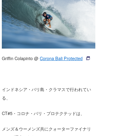
湘南
お知らせ
今月のプレゼント
千葉北
その他
伊豆
ルール＆How to
千葉南
VOTE!
大阪
Griffin Colapinto @
Corona Bali Protected
サーファーズ
四国
沖縄
インドネシア・バリ島・クラマスで行われてい
る、
CT#5・コロナ・バリ・プロテクテッドは、
メンズ＆ウーメンズ共にクォーターファイナリ
ライター/寄稿メディア