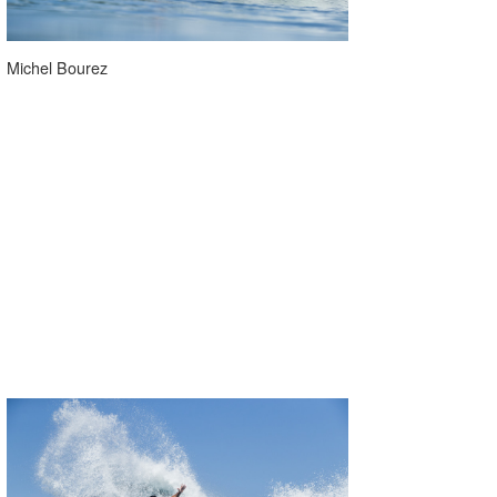
たっちー
Michel Bourez
ハンマー
まっきー
三輪予報士
小川予報士
上田純子
上條将美
唐澤予報士
SancheZ
ゴン
米山予報士