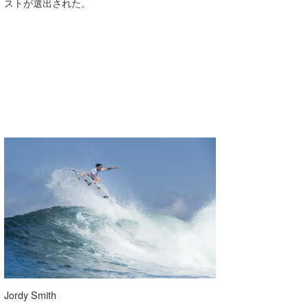
ストが選出された。
Core Surf Japan
メディア
Naoya Kimoto
波伝説アンバサダー/プロライダー
mitsuteru Kamio
SURFMEDIA
波伝説スタッフ
Yasunari Inoue
Colors MAGAZINE
福島寿実子
Yoshiyuki Obata
WAVAL
中浦“JET”章
☆加藤
波伝説
arukasvision
嵯峨明日香
+☆maki☆+
DELTA FORCE SURF
進士剛光
Aichan
CBA Films
田原啓江
chan-U
熊谷素子
植村未来
ECE
NOBUFUKU
G◎Da
Jordy Smith
大野”MAR”修聖
H