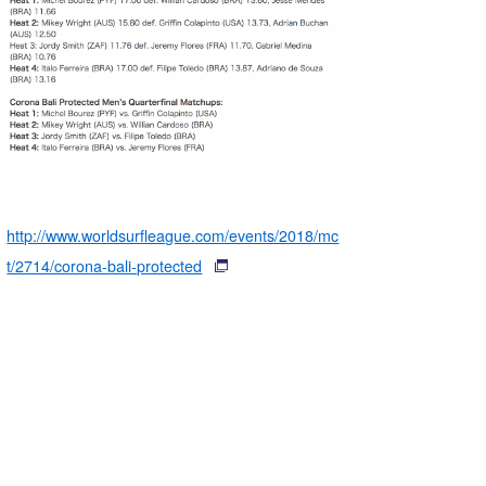
http://www.worldsurfleague.com/events/2018/mc
t/2714/corona-bali-protected