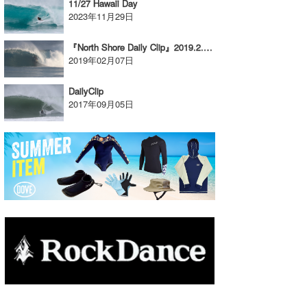
11/27 Hawaii Day
2023年11月29日
『North Shore Daily Clip』2019.2.6 @ OTW
2019年02月07日
DailyClip
2017年09月05日