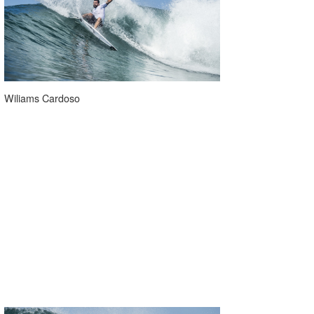
wanda
予報士 hiro.
banpaku
Wiliams Cardoso
Mr.K
chappy
Romisea