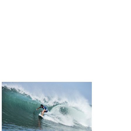
喜納海人
KID
KOBU
KY
MIN
mitz
OYZ
S.K
Soulman
VAGY
waka☆=
YUKI☆