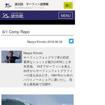
波伝説 サーフィン波情報
開く
波の情報を波伝説アプリでみる
MENU
ニュース
ヘルプ
マイホーム
6/1 Comp Repo
Core Surf Japan
ログイン
コンテスト
Naoya Kimoto
2018.06.02
新規会員登録
ファッション/グッズ
Naoya Kimoto
波情報･概況
サーフィンフォトグラフ界の巨匠、
アート＆エンタメ
重厚なショットが魅力のKINこと木
波予想ツール
WAVE HUNTER
本直哉。 16才でサーフィンを覚え、
コラム
20才からサーフィンフォトグラフィ
気象情報
ーの道を歩みだす。1981年から冬の
ハワイノースショアに通いだし、現
トラベル
ニュース
在も最前線で活躍中。
ショップ情報
サーフィンエリアガイド
ショップ情報
ウラナミ
会員メニュー