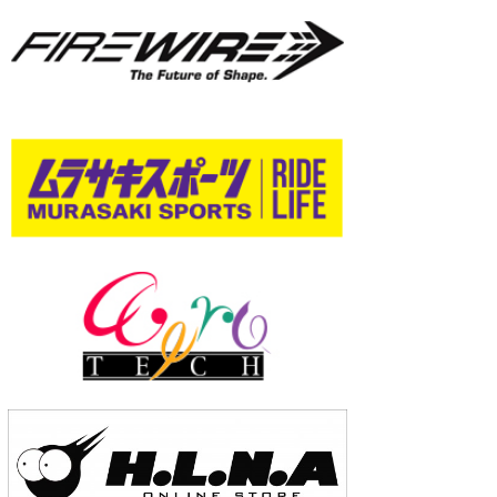
wanda
予報士 hiro.
banpaku
Mr.K
chappy
Romisea