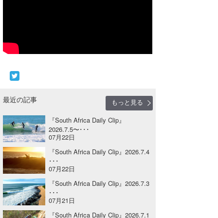
Core Surf Japan
メディア
Naoya Kimoto
波伝説アンバサダー/プロライダー
mitsuteru Kamio
SURFMEDIA
波伝説スタッフ
Yasunari Inoue
Colors MAGAZINE
福島寿実子
Yoshiyuki Obata
WAVAL
中浦“JET”章
☆加藤
波伝説
最近の記事
もっと見る
arukasvision
嵯峨明日香
+☆maki☆+
『South Africa Daily Clip』
2026.7.5〜･･･
DELTA FORCE SURF
進士剛光
Aichan
07月22日
CBA Films
田原啓江
chan-U
『South Africa Daily Clip』2026.7.4
･･･
07月22日
熊谷素子
植村未来
ECE
『South Africa Daily Clip』2026.7.3
NOBUFUKU
G◎Da
･･･
07月21日
大野”MAR”修聖
H
『South Africa Daily Clip』2026.7.1