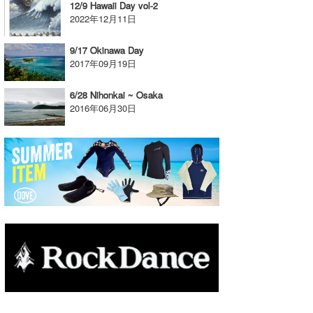
12/9 Hawaii Day vol-2
2022年12月11日
たっちー
ハンマー
9/17 Okinawa Day
2017年09月19日
まっきー
6/28 Nihonkai ~ Osaka
三輪予報士
2016年06月30日
小川予報士
上田純子
上條将美
唐澤予報士
SancheZ
ゴン
米山予報士