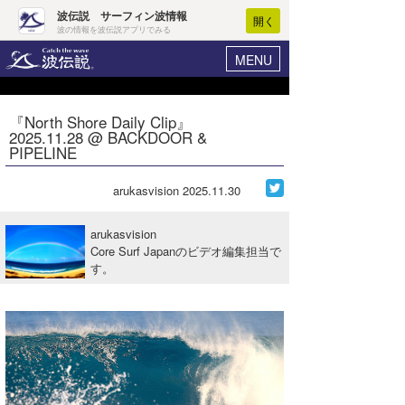
波伝説 サーフィン波情報
開く
波の情報を波伝説アプリでみる
MENU
ニュース
ヘルプ
マイホーム
『North Shore Daily Clip』
Core Surf Japan
2025.11.28 @ BACKDOOR &
ログイン
PIPELINE
コンテスト
新規会員登録
arukasvision
2025.11.30
ファッション/グッズ
波情報･概況
アート＆エンタメ
arukasvision
波予想ツール
WAVE HUNTER
Core Surf Japanのビデオ編集担当で
す。
コラム
気象情報
トラベル
ニュース
ショップ情報
サーフィンエリアガイド
ショップ情報
ウラナミ
会員メニュー