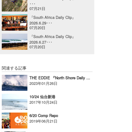
･･･
喜納海人
KID
07月21日
『South Africa Daily Clip』
KOBU
2026.6.29･･･
07月20日
KY
『South Africa Daily Clip』
2026.6.27･･･
MIN
07月20日
mitz
関連する記事
OYZ
THE EDDIE 『North Shore Daily Clip』2023.1.22 @ Waimea
S.K
2023年01月26日
Soulman
10/24 仙台新港
2017年10月24日
VAGY
6/20 Comp Repo
waka☆=
2019年06月21日
YUKI☆