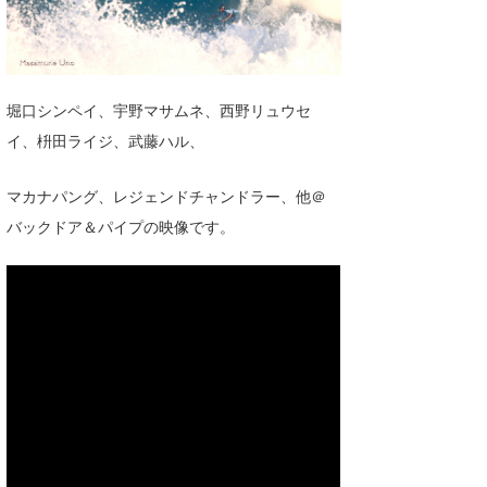
湘南
お知らせ
今月のプレゼント
千葉北
その他
伊豆
ルール＆How to
堀口シンペイ、宇野マサムネ、西野リュウセ
イ、枡田ライジ、武藤ハル、
千葉南
VOTE!
マカナパング、レジェンドチャンドラー、他＠
大阪
バックドア＆パイプの映像です。
サーファーズ
四国
沖縄
ライター/寄稿メディア