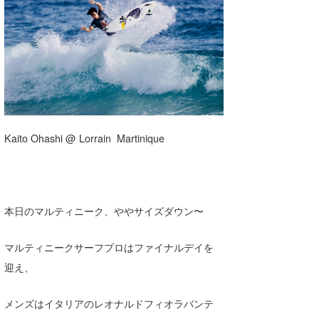
湘南
お知らせ
今月のプレゼント
千葉北
その他
伊豆
ルール＆How to
千葉南
VOTE!
大阪
Kaito Ohashi @ Lorrain Martinique
サーファーズ
四国
沖縄
本日のマルティニーク、ややサイズダウン〜
マルティニークサーフプロはファイナルデイを
迎え、
メンズはイタリアのレオナルドフィオラバンテ
ライター/寄稿メディア