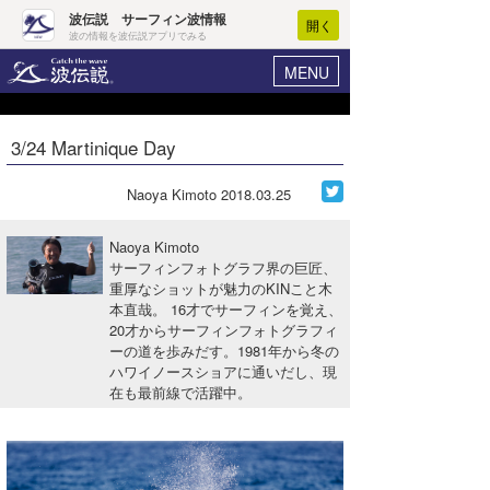
波伝説 サーフィン波情報
開く
波の情報を波伝説アプリでみる
MENU
ニュース
ヘルプ
マイホーム
3/24 Martinique Day
Core Surf Japan
ログイン
コンテスト
Naoya Kimoto
2018.03.25
新規会員登録
ファッション/グッズ
Naoya Kimoto
波情報･概況
サーフィンフォトグラフ界の巨匠、
アート＆エンタメ
重厚なショットが魅力のKINこと木
波予想ツール
WAVE HUNTER
本直哉。 16才でサーフィンを覚え、
コラム
20才からサーフィンフォトグラフィ
気象情報
ーの道を歩みだす。1981年から冬の
ハワイノースショアに通いだし、現
トラベル
ニュース
在も最前線で活躍中。
ショップ情報
サーフィンエリアガイド
ショップ情報
ウラナミ
会員メニュー