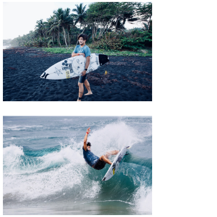
wanda
予報士 hiro.
banpaku
Mr.K
chappy
Romisea