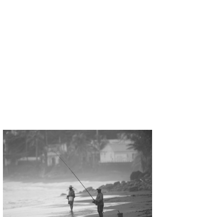
喜納海人
KID
KOBU
KY
MIN
mitz
OYZ
S.K
Soulman
VAGY
waka☆=
YUKI☆