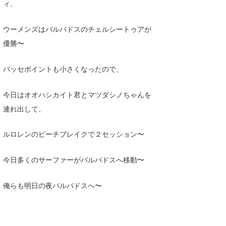
ィ、
Core Surf Japan
ウーメンズはバルバドスのチェルシートゥアが
メディア
Naoya Kimoto
優勝〜
波伝説アンバサダー/プロライダー
mitsuteru Kamio
SURFMEDIA
バッセポイントも小さくなったので、
波伝説スタッフ
Yasunari Inoue
Colors MAGAZINE
福島寿実子
今日はオオハシカイト君とマツダシノちゃんを
Yoshiyuki Obata
WAVAL
中浦“JET”章
☆加藤
波伝説
連れ出して、
arukasvision
嵯峨明日香
+☆maki☆+
ルロレンのビーチブレイクで２セッション〜
DELTA FORCE SURF
進士剛光
Aichan
CBA Films
田原啓江
chan-U
今日多くのサーファーがバルバドスへ移動〜
熊谷素子
植村未来
ECE
俺らも明日の夜バルバドスへ〜
NOBUFUKU
G◎Da
大野”MAR”修聖
H