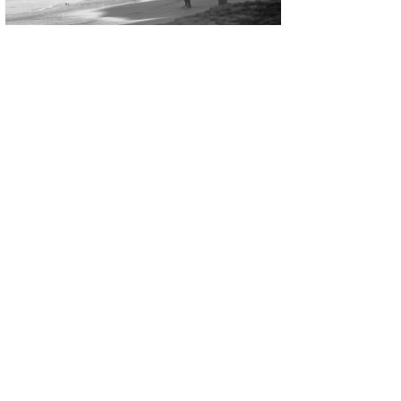
たっちー
ハンマー
まっきー
三輪予報士
小川予報士
上田純子
上條将美
唐澤予報士
SancheZ
ゴン
米山予報士