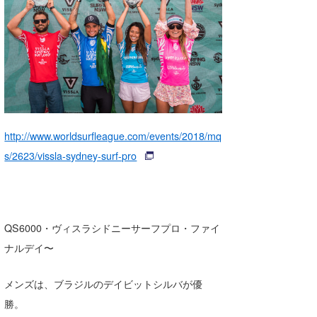
湘南
お知らせ
今月のプレゼント
千葉北
その他
伊豆
ルール＆How to
千葉南
VOTE!
大阪
http://www.worldsurfleague.com/events/2018/mq
サーファーズ
s/2623/vissla-sydney-surf-pro
四国
沖縄
QS6000・ヴィスラシドニーサーフプロ・ファイ
ナルデイ〜
メンズは、ブラジルのデイビットシルバが優
勝。
ライター/寄稿メディア