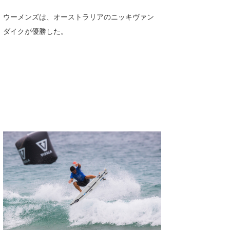
Core Surf Japan
ウーメンズは、オーストラリアのニッキヴァン
ダイクが優勝した。
メディア
Naoya Kimoto
波伝説アンバサダー/プロライダー
mitsuteru Kamio
SURFMEDIA
波伝説スタッフ
Yasunari Inoue
Colors MAGAZINE
福島寿実子
Yoshiyuki Obata
WAVAL
中浦“JET”章
☆加藤
波伝説
arukasvision
嵯峨明日香
+☆maki☆+
DELTA FORCE SURF
進士剛光
Aichan
CBA Films
田原啓江
chan-U
熊谷素子
植村未来
ECE
NOBUFUKU
G◎Da
大野”MAR”修聖
H