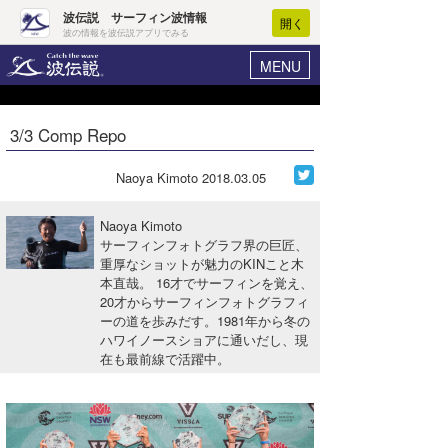
波伝説 サーフィン波情報
開く
波の情報を波伝説アプリでみる
MENU
ニュース
ヘルプ
マイホーム
3/3 Comp Repo
Core Surf Japan
ログイン
コンテスト
Naoya Kimoto
2018.03.05
新規会員登録
ファッション/グッズ
Naoya Kimoto
波情報･概況
サーフィンフォトグラフ界の巨匠、
アート＆エンタメ
重厚なショットが魅力のKINこと木
波予想ツール
WAVE HUNTER
本直哉。 16才でサーフィンを覚え、
コラム
20才からサーフィンフォトグラフィ
気象情報
ーの道を歩みだす。1981年から冬の
ハワイノースショアに通いだし、現
トラベル
ニュース
在も最前線で活躍中。
ショップ情報
サーフィンエリアガイド
ショップ情報
ウラナミ
会員メニュー