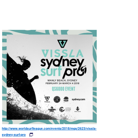
http://www.worldsurfleague.com/events/2018/mqs/2623/vissla-
sydney-surf-pro