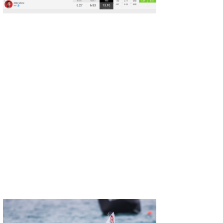
wanda
予報士 hiro.
banpaku
Mr.K
chappy
Romisea