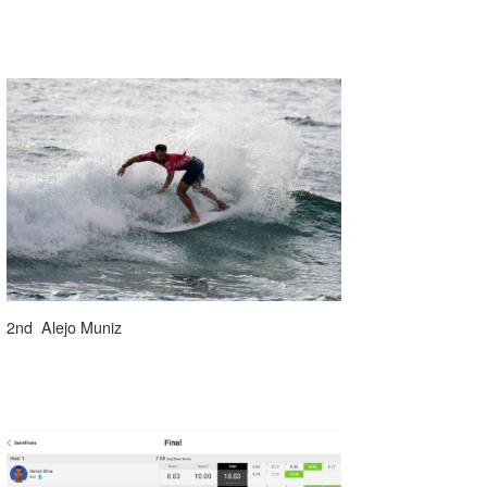
たっちー
ハンマー
まっきー
三輪予報士
小川予報士
上田純子
上條将美
2nd Alejo Muniz
唐澤予報士
SancheZ
ゴン
米山予報士