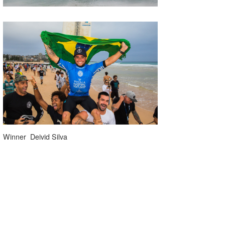
喜納海人
KID
KOBU
KY
MIN
mitz
OYZ
S.K
Winner Deivid Silva
Soulman
VAGY
waka☆=
YUKI☆