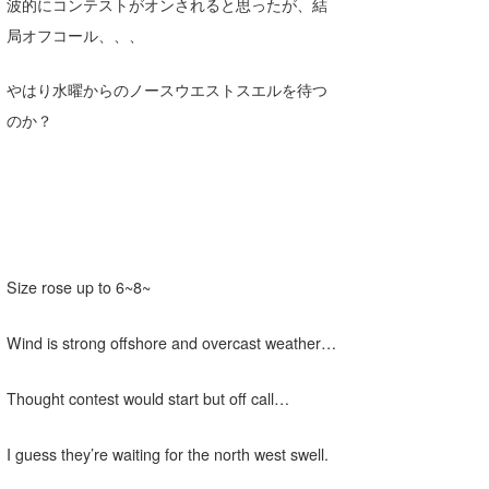
波的にコンテストがオンされると思ったが、結
Core Surf Japan
局オフコール、、、
メディア
Naoya Kimoto
やはり水曜からのノースウエストスエルを待つ
波伝説アンバサダー/プロライダー
mitsuteru Kamio
SURFMEDIA
のか？
波伝説スタッフ
Yasunari Inoue
Colors MAGAZINE
福島寿実子
Yoshiyuki Obata
WAVAL
中浦“JET”章
☆加藤
波伝説
arukasvision
嵯峨明日香
+☆maki☆+
Size rose up to 6~8~
DELTA FORCE SURF
進士剛光
Aichan
CBA Films
田原啓江
chan-U
Wind is strong offshore and overcast weather…
熊谷素子
植村未来
ECE
Thought contest would start but off call…
NOBUFUKU
G◎Da
I guess they’re waiting for the north west swell.
大野”MAR”修聖
H