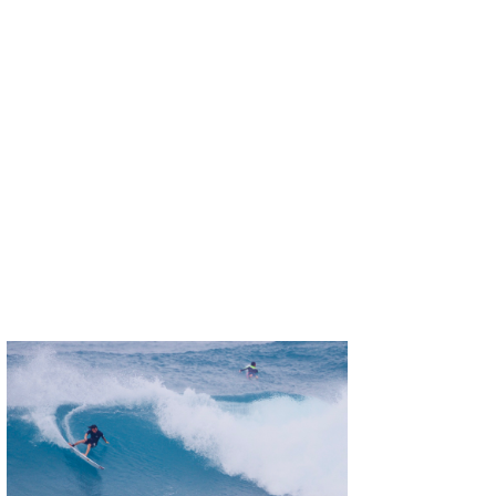
wanda
予報士 hiro.
banpaku
Mr.K
chappy
Romisea