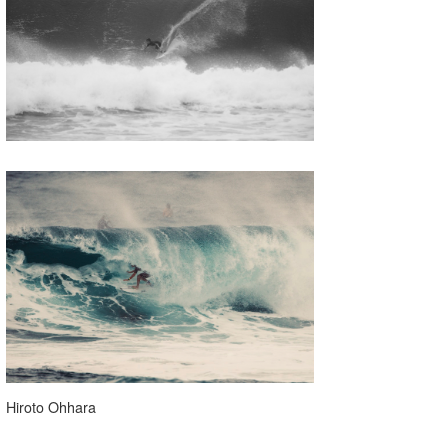
たっちー
ハンマー
まっきー
三輪予報士
小川予報士
上田純子
上條将美
唐澤予報士
SancheZ
ゴン
Hiroto Ohhara
米山予報士