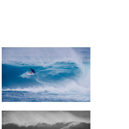
喜納海人
KID
KOBU
KY
MIN
mitz
OYZ
S.K
Soulman
VAGY
waka☆=
YUKI☆