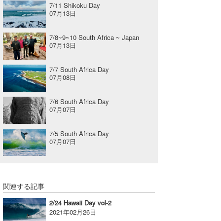
7/11 Shikoku Day
07月13日
7/8~9~10 South Africa ~ Japan
07月13日
7/7 South Africa Day
07月08日
7/6 South Africa Day
07月07日
7/5 South Africa Day
07月07日
関連する記事
2/24 Hawaii Day vol-2
2021年02月26日