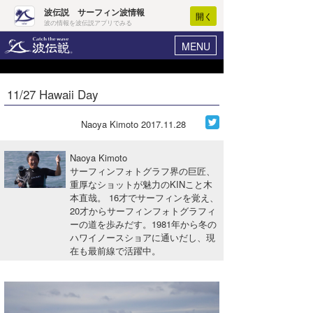
波伝説 サーフィン波情報
開く
波の情報を波伝説アプリでみる
MENU
ニュース
ヘルプ
マイホーム
11/27 Hawaii Day
Core Surf Japan
ログイン
コンテスト
Naoya Kimoto
2017.11.28
新規会員登録
ファッション/グッズ
Naoya Kimoto
波情報･概況
サーフィンフォトグラフ界の巨匠、
アート＆エンタメ
重厚なショットが魅力のKINこと木
波予想ツール
WAVE HUNTER
本直哉。 16才でサーフィンを覚え、
コラム
20才からサーフィンフォトグラフィ
気象情報
ーの道を歩みだす。1981年から冬の
ハワイノースショアに通いだし、現
トラベル
ニュース
在も最前線で活躍中。
ショップ情報
サーフィンエリアガイド
ショップ情報
ウラナミ
会員メニュー