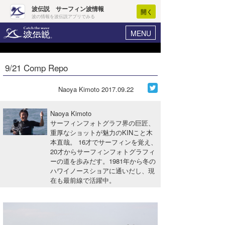
波伝説 サーフィン波情報
開く
波の情報を波伝説アプリでみる
MENU
ニュース
ヘルプ
マイホーム
9/21 Comp Repo
Core Surf Japan
ログイン
コンテスト
Naoya Kimoto
2017.09.22
新規会員登録
ファッション/グッズ
Naoya Kimoto
波情報･概況
サーフィンフォトグラフ界の巨匠、
アート＆エンタメ
重厚なショットが魅力のKINこと木
波予想ツール
WAVE HUNTER
本直哉。 16才でサーフィンを覚え、
コラム
20才からサーフィンフォトグラフィ
気象情報
ーの道を歩みだす。1981年から冬の
ハワイノースショアに通いだし、現
トラベル
ニュース
在も最前線で活躍中。
ショップ情報
サーフィンエリアガイド
ショップ情報
ウラナミ
会員メニュー