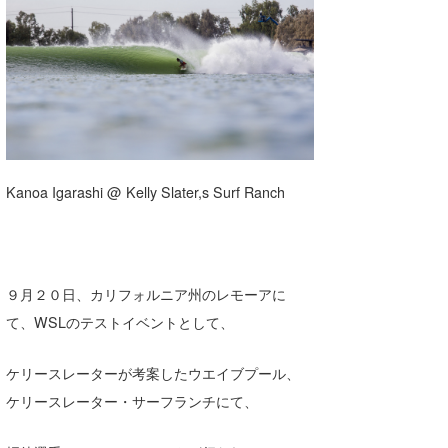
湘南
お知らせ
今月のプレゼント
千葉北
その他
伊豆
ルール＆How to
千葉南
VOTE!
大阪
Kanoa Igarashi @ Kelly Slater,s Surf Ranch
サーファーズ
四国
沖縄
９月２０日、カリフォルニア州のレモーアに
て、WSLのテストイベントとして、
ケリースレーターが考案したウエイブプール、
ケリースレーター・サーフランチにて、
ライター/寄稿メディア