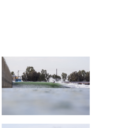
wanda
予報士 hiro.
banpaku
Mr.K
chappy
Romisea