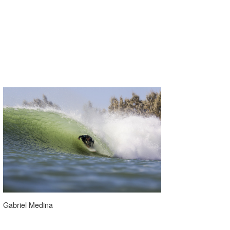
たっちー
ハンマー
まっきー
三輪予報士
小川予報士
上田純子
上條将美
唐澤予報士
SancheZ
ゴン
Gabriel Medina
米山予報士