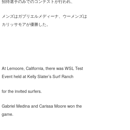
招待選手のみでのコンテストが行われ、
Core Surf Japan
メンズはガブリエルメディーナ、ウーメンズは
メディア
Naoya Kimoto
カリッサモアが優勝した。
波伝説アンバサダー/プロライダー
mitsuteru Kamio
SURFMEDIA
波伝説スタッフ
Yasunari Inoue
Colors MAGAZINE
福島寿実子
Yoshiyuki Obata
WAVAL
中浦“JET”章
☆加藤
波伝説
arukasvision
嵯峨明日香
+☆maki☆+
At Lemoore, California, there was WSL Test
Event held at Kelly Slater’s Surf Ranch
DELTA FORCE SURF
進士剛光
Aichan
CBA Films
田原啓江
chan-U
for the invited surfers.
熊谷素子
植村未来
ECE
Gabriel Medina and Carissa Moore won the
NOBUFUKU
G◎Da
game.
大野”MAR”修聖
H