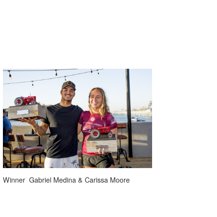
喜納海人
KID
KOBU
KY
MIN
mitz
OYZ
S.K
Soulman
VAGY
Winner Gabriel Medina & Carissa Moore
waka☆=
YUKI☆